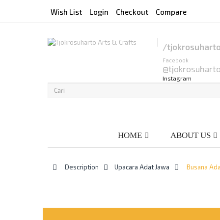
Wish List
Login
Checkout
Compare
/tjokrosuhart
Facebook
@tjokrosuhart
Instagram
HOME
ABOUT US
>
Description
>
Upacara Adat Jawa
>
Busana Adat