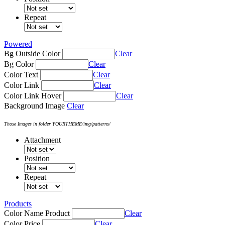
Repeat
Powered
Bg Outside Color
Clear
Bg Color
Clear
Color Text
Clear
Color Link
Clear
Color Link Hover
Clear
Background Image
Clear
Those Images in folder YOURTHEME/img/patterns/
Attachment
Position
Repeat
Products
Color Name Product
Clear
Color Price
Clear