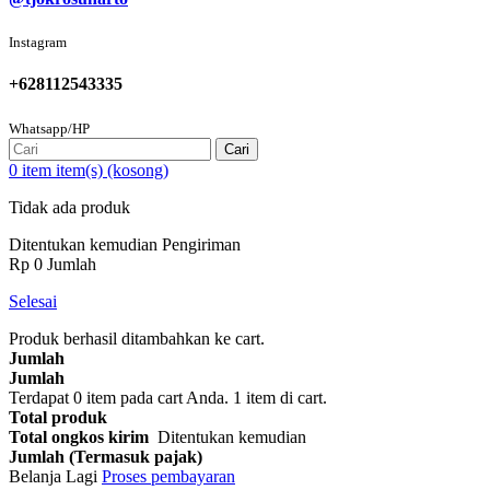
Instagram
+628112543335
Whatsapp/HP
Cari
0
item
item(s)
(kosong)
Tidak ada produk
Ditentukan kemudian
Pengiriman
Rp‎ 0
Jumlah
Selesai
Produk berhasil ditambahkan ke cart.
Jumlah
Jumlah
Terdapat
0
item pada cart Anda.
1 item di cart.
Total produk
Total ongkos kirim
Ditentukan kemudian
Jumlah (Termasuk pajak)
Belanja Lagi
Proses pembayaran