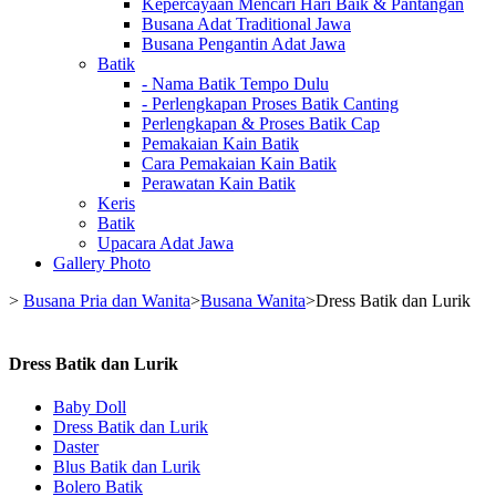
Kepercayaan Mencari Hari Baik & Pantangan
Busana Adat Traditional Jawa
Busana Pengantin Adat Jawa
Batik
- Nama Batik Tempo Dulu
- Perlengkapan Proses Batik Canting
Perlengkapan & Proses Batik Cap
Pemakaian Kain Batik
Cara Pemakaian Kain Batik
Perawatan Kain Batik
Keris
Batik
Upacara Adat Jawa
Gallery Photo
>
Busana Pria dan Wanita
>
Busana Wanita
>
Dress Batik dan Lurik
Dress Batik dan Lurik
Baby Doll
Dress Batik dan Lurik
Daster
Blus Batik dan Lurik
Bolero Batik