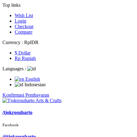
Top links
Wish List
Login
Checkout
Compare
Currency :
Rp‎IDR
$ Dollar
Rp‎ Rupiah
Languages :
English
Indonesian
Konfirmasi Pembayaran
/tjokrosuharto
Facebook
@tjokrosuharto