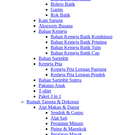
Bolero Batik
Gamis
Rok Batik
Kain Sarung
Aksesoris Busana
Bahan Kemeja
Bahan Kemeja Batik Kombinasi
Bahan Kemeja Batik Printing
Bahan Kemeja Batik Tulis
Bahan Kemeja Batik Cap
Bahan Sarimbit
Kemeja Pria
Kemeja Pria Lengan Panjang
Kemeja Pria Lengan Pendek
Bahan Sarimbit Sutera
Pakaian Anak
T-shirt
Paket 3 in 1
Rumah Tangga & Dekorasi
Alat Makan & Dapur
Sendok & Garpu
Alat Saji
Peralatan Minum
Piring & Mangkok
Peralatan Masak