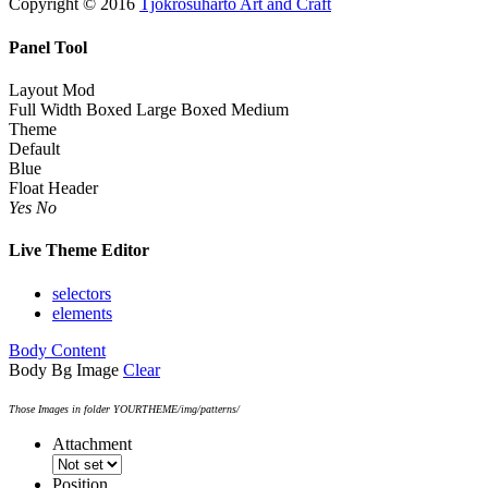
Copyright © 2016
Tjokrosuharto Art and Craft
Panel Tool
Layout Mod
Full Width
Boxed Large
Boxed Medium
Theme
Default
Blue
Float Header
Yes
No
Live Theme Editor
selectors
elements
Body Content
Body Bg Image
Clear
Those Images in folder YOURTHEME/img/patterns/
Attachment
Position