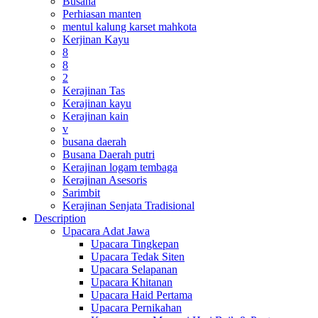
Busana
Perhiasan manten
mentul kalung karset mahkota
Kerjinan Kayu
8
8
2
Kerajinan Tas
Kerajinan kayu
Kerajinan kain
v
busana daerah
Busana Daerah putri
Kerajinan logam tembaga
Kerajinan Asesoris
Sarimbit
Kerajinan Senjata Tradisional
Description
Upacara Adat Jawa
Upacara Tingkepan
Upacara Tedak Siten
Upacara Selapanan
Upacara Khitanan
Upacara Haid Pertama
Upacara Pernikahan