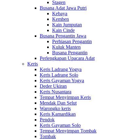
Stagen
Busana Adat Jawa Putri
Kebaya
Kemben
Kain Jumputan
Kain Cinde
Busana Pengantin Jawa
Perhiasan Pengantin
Kuluk Manten
Busana Pengantin
Perlengkapan Upacara Adat
Keris
Keris Ladrang Yogya
Keris Ladrang Solo
Keris Gayaman Yogya
Deder Ukiran
Keris Nusantara
Tempat Menyimpan Keris
Mendak Dan Selut
Warongko keris
Keris Kamardikan
Pendok
Keris Gayaman Solo
Tempat Menyimpan Tombak
Tombak