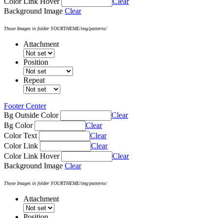
Color Link Hover
Clear
Background Image
Clear
Those Images in folder YOURTHEME/img/patterns/
Attachment
Position
Repeat
Footer Center
Bg Outside Color
Clear
Bg Color
Clear
Color Text
Clear
Color Link
Clear
Color Link Hover
Clear
Background Image
Clear
Those Images in folder YOURTHEME/img/patterns/
Attachment
Position