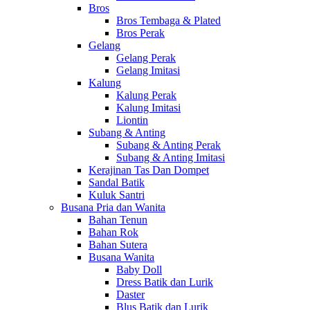
Bros
Bros Tembaga & Plated
Bros Perak
Gelang
Gelang Perak
Gelang Imitasi
Kalung
Kalung Perak
Kalung Imitasi
Liontin
Subang & Anting
Subang & Anting Perak
Subang & Anting Imitasi
Kerajinan Tas Dan Dompet
Sandal Batik
Kuluk Santri
Busana Pria dan Wanita
Bahan Tenun
Bahan Rok
Bahan Sutera
Busana Wanita
Baby Doll
Dress Batik dan Lurik
Daster
Blus Batik dan Lurik