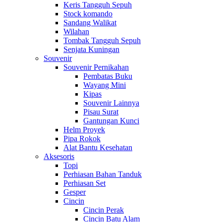
Keris Tangguh Sepuh
Stock komando
Sandang Walikat
Wilahan
Tombak Tangguh Sepuh
Senjata Kuningan
Souvenir
Souvenir Pernikahan
Pembatas Buku
Wayang Mini
Kipas
Souvenir Lainnya
Pisau Surat
Gantungan Kunci
Helm Proyek
Pipa Rokok
Alat Bantu Kesehatan
Aksesoris
Topi
Perhiasan Bahan Tanduk
Perhiasan Set
Gesper
Cincin
Cincin Perak
Cincin Batu Alam