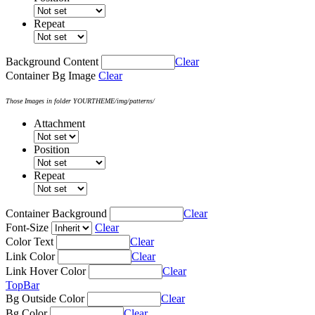
Repeat
Background Content
Clear
Container Bg Image
Clear
Those Images in folder YOURTHEME/img/patterns/
Attachment
Position
Repeat
Container Background
Clear
Font-Size
Clear
Color Text
Clear
Link Color
Clear
Link Hover Color
Clear
TopBar
Bg Outside Color
Clear
Bg Color
Clear