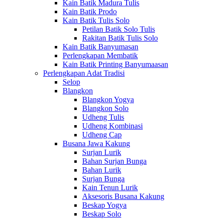
Kain Batik Madura Tulis
Kain Batik Prodo
Kain Batik Tulis Solo
Petilan Batik Solo Tulis
Rakitan Batik Tulis Solo
Kain Batik Banyumasan
Perlengkapan Membatik
Kain Batik Printing Banyumaasan
Perlengkapan Adat Tradisi
Selop
Blangkon
Blangkon Yogya
Blangkon Solo
Udheng Tulis
Udheng Kombinasi
Udheng Cap
Busana Jawa Kakung
Surjan Lurik
Bahan Surjan Bunga
Bahan Lurik
Surjan Bunga
Kain Tenun Lurik
Aksesoris Busana Kakung
Beskap Yogya
Beskap Solo