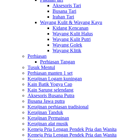
Aksesoris Tari
Busana Tari
Irahan Tari
Wayang Kulit & Wayang Kayu
Kidang Kencanan
Wayang Kulit Halus
Wayang Kulit Putri
Wayang Golek
Wayang Klitik
Perhiasan
Perhiasan Tangan
Tusuk Mentul
Perhiasan manten 1 set
Kerajinan Logam kuningan
Kain Batik Yogya Cap
Kain Sarung selendang
Aksesoris Busana Putra
Busana Jawa putra
Kerajinan perhiasan tradisional
Kerajinan Tanduk
Kerajinan Permainan
Kerajinan alat musik
Kemeja Pria Lengan Pendek Pria dan Wanita
Kemeja Pria Lengan Pendek Pria dan Wanita