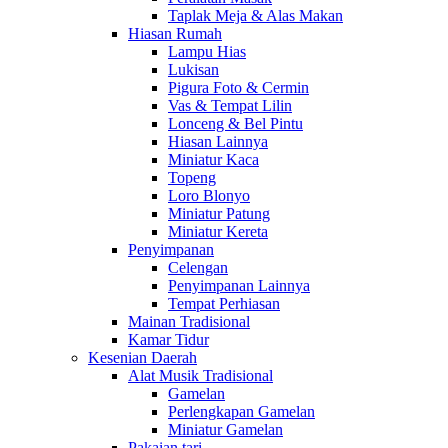
Taplak Meja & Alas Makan
Hiasan Rumah
Lampu Hias
Lukisan
Pigura Foto & Cermin
Vas & Tempat Lilin
Lonceng & Bel Pintu
Hiasan Lainnya
Miniatur Kaca
Topeng
Loro Blonyo
Miniatur Patung
Miniatur Kereta
Penyimpanan
Celengan
Penyimpanan Lainnya
Tempat Perhiasan
Mainan Tradisional
Kamar Tidur
Kesenian Daerah
Alat Musik Tradisional
Gamelan
Perlengkapan Gamelan
Miniatur Gamelan
Pakaian tari