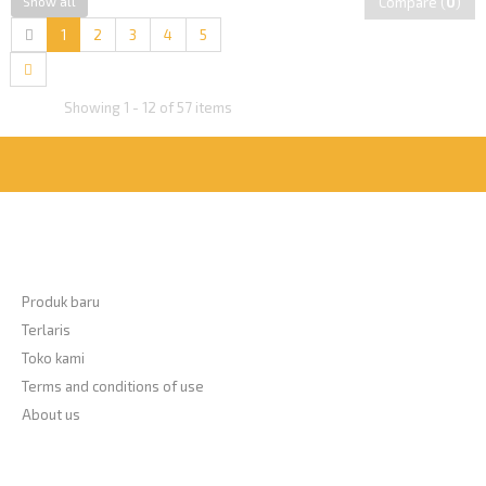
Show all
Compare (
0
)
1
2
3
4
5
Showing 1 - 12 of 57 items
Informasi
Produk baru
Terlaris
Toko kami
Terms and conditions of use
About us
Payment Accept