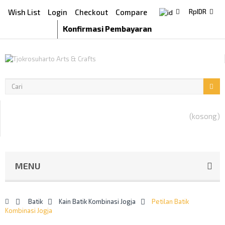
Wish List
Login
Checkout
Compare
Rp‎IDR
Konfirmasi Pembayaran
(kosong)
MENU
>
Batik
>
Kain Batik Kombinasi Jogja
>
Petilan Batik
Kombinasi Jogja