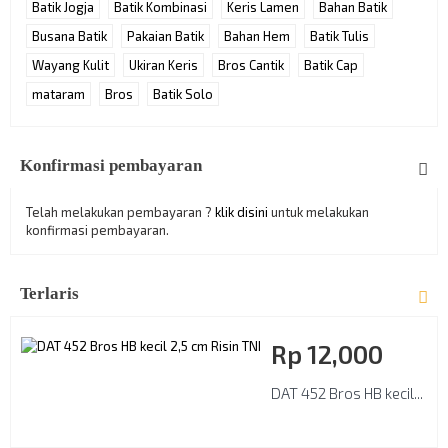
Batik Jogja
Batik Kombinasi
Keris Lamen
Bahan Batik
Busana Batik
Pakaian Batik
Bahan Hem
Batik Tulis
Wayang Kulit
Ukiran Keris
Bros Cantik
Batik Cap
mataram
Bros
Batik Solo
Konfirmasi pembayaran
Telah melakukan pembayaran ?
klik disini
untuk melakukan
konfirmasi pembayaran.
Terlaris
Rp‎ 12,000
DAT 452 Bros HB kecil...