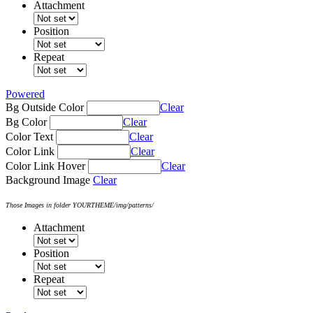
Attachment
Position
Repeat
Powered
Bg Outside Color
Clear
Bg Color
Clear
Color Text
Clear
Color Link
Clear
Color Link Hover
Clear
Background Image
Clear
Those Images in folder YOURTHEME/img/patterns/
Attachment
Position
Repeat