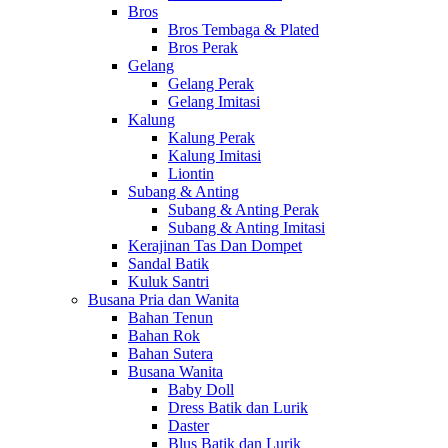
Bros
Bros Tembaga & Plated
Bros Perak
Gelang
Gelang Perak
Gelang Imitasi
Kalung
Kalung Perak
Kalung Imitasi
Liontin
Subang & Anting
Subang & Anting Perak
Subang & Anting Imitasi
Kerajinan Tas Dan Dompet
Sandal Batik
Kuluk Santri
Busana Pria dan Wanita
Bahan Tenun
Bahan Rok
Bahan Sutera
Busana Wanita
Baby Doll
Dress Batik dan Lurik
Daster
Blus Batik dan Lurik