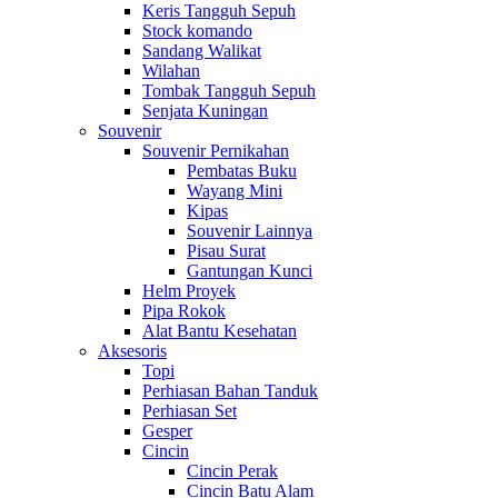
Keris Tangguh Sepuh
Stock komando
Sandang Walikat
Wilahan
Tombak Tangguh Sepuh
Senjata Kuningan
Souvenir
Souvenir Pernikahan
Pembatas Buku
Wayang Mini
Kipas
Souvenir Lainnya
Pisau Surat
Gantungan Kunci
Helm Proyek
Pipa Rokok
Alat Bantu Kesehatan
Aksesoris
Topi
Perhiasan Bahan Tanduk
Perhiasan Set
Gesper
Cincin
Cincin Perak
Cincin Batu Alam