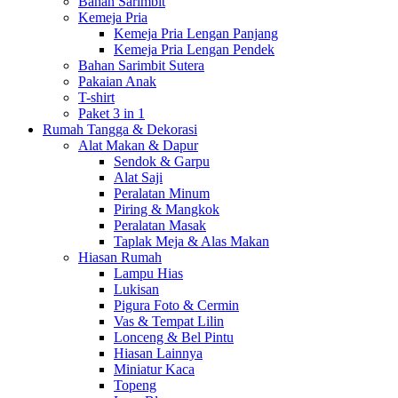
Bahan Sarimbit
Kemeja Pria
Kemeja Pria Lengan Panjang
Kemeja Pria Lengan Pendek
Bahan Sarimbit Sutera
Pakaian Anak
T-shirt
Paket 3 in 1
Rumah Tangga & Dekorasi
Alat Makan & Dapur
Sendok & Garpu
Alat Saji
Peralatan Minum
Piring & Mangkok
Peralatan Masak
Taplak Meja & Alas Makan
Hiasan Rumah
Lampu Hias
Lukisan
Pigura Foto & Cermin
Vas & Tempat Lilin
Lonceng & Bel Pintu
Hiasan Lainnya
Miniatur Kaca
Topeng