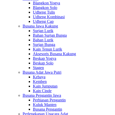
Blangkon Yogya
Blangkon Solo
Udheng Tulis
Udheng Kombinasi
Udheng Cap
Busana Jawa Kakung
Surjan Lurik
Bahan Surjan Bunga
Bahan Lurik
Surjan Bunga
Kain Tenun Lurik
Aksesoris Busana Kakung
Beskap Yogya
Beskap Solo
Stagen
Busana Adat Jawa Putri
Kebaya
Kemben
Kain Jumputan
Kain Cinde
Busana Pengantin Jawa
Perhiasan Pengantin
Kuluk Manten
Busana Pengantin
Perlengkapan Upacara Adat