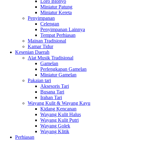
Loro Blonyo
Miniatur Patung
Miniatur Kereta
Penyimpanan
Celengan
Penyimpanan Lainnya
Tempat Perhiasan
Mainan Tradisional
Kamar Tidur
Kesenian Daerah
Alat Musik Tradisional
Gamelan
Perlengkapan Gamelan
Miniatur Gamelan
Pakaian tari
Aksesoris Tari
Busana Tari
Irahan Tari
Wayang Kulit & Wayang Kayu
Kidang Kencanan
Wayang Kulit Halus
Wayang Kulit Putri
Wayang Golek
Wayang Klitik
Perhiasan