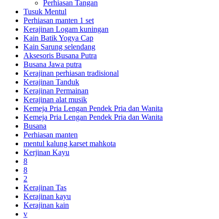
Perhiasan Tangan
Tusuk Mentul
Perhiasan manten 1 set
Kerajinan Logam kuningan
Kain Batik Yogya Cap
Kain Sarung selendang
Aksesoris Busana Putra
Busana Jawa putra
Kerajinan perhiasan tradisional
Kerajinan Tanduk
Kerajinan Permainan
Kerajinan alat musik
Kemeja Pria Lengan Pendek Pria dan Wanita
Kemeja Pria Lengan Pendek Pria dan Wanita
Busana
Perhiasan manten
mentul kalung karset mahkota
Kerjinan Kayu
8
8
2
Kerajinan Tas
Kerajinan kayu
Kerajinan kain
v