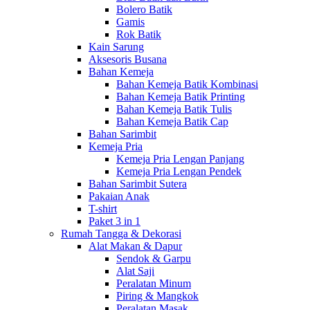
Bolero Batik
Gamis
Rok Batik
Kain Sarung
Aksesoris Busana
Bahan Kemeja
Bahan Kemeja Batik Kombinasi
Bahan Kemeja Batik Printing
Bahan Kemeja Batik Tulis
Bahan Kemeja Batik Cap
Bahan Sarimbit
Kemeja Pria
Kemeja Pria Lengan Panjang
Kemeja Pria Lengan Pendek
Bahan Sarimbit Sutera
Pakaian Anak
T-shirt
Paket 3 in 1
Rumah Tangga & Dekorasi
Alat Makan & Dapur
Sendok & Garpu
Alat Saji
Peralatan Minum
Piring & Mangkok
Peralatan Masak