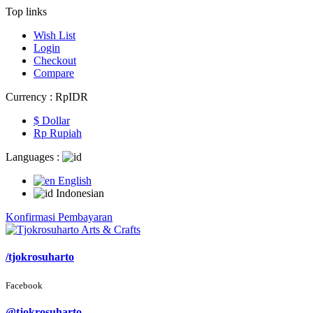
Top links
Wish List
Login
Checkout
Compare
Currency :
Rp‎IDR
$ Dollar
Rp‎ Rupiah
Languages :
English
Indonesian
Konfirmasi Pembayaran
/tjokrosuharto
Facebook
@tjokrosuharto