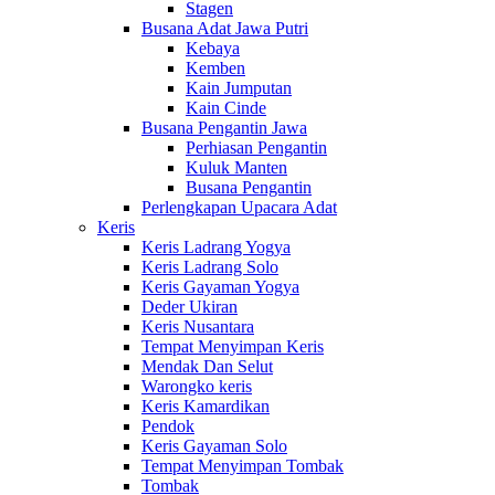
Stagen
Busana Adat Jawa Putri
Kebaya
Kemben
Kain Jumputan
Kain Cinde
Busana Pengantin Jawa
Perhiasan Pengantin
Kuluk Manten
Busana Pengantin
Perlengkapan Upacara Adat
Keris
Keris Ladrang Yogya
Keris Ladrang Solo
Keris Gayaman Yogya
Deder Ukiran
Keris Nusantara
Tempat Menyimpan Keris
Mendak Dan Selut
Warongko keris
Keris Kamardikan
Pendok
Keris Gayaman Solo
Tempat Menyimpan Tombak
Tombak