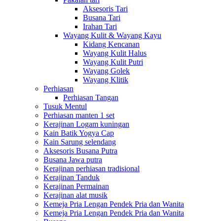
Aksesoris Tari
Busana Tari
Irahan Tari
Wayang Kulit & Wayang Kayu
Kidang Kencanan
Wayang Kulit Halus
Wayang Kulit Putri
Wayang Golek
Wayang Klitik
Perhiasan
Perhiasan Tangan
Tusuk Mentul
Perhiasan manten 1 set
Kerajinan Logam kuningan
Kain Batik Yogya Cap
Kain Sarung selendang
Aksesoris Busana Putra
Busana Jawa putra
Kerajinan perhiasan tradisional
Kerajinan Tanduk
Kerajinan Permainan
Kerajinan alat musik
Kemeja Pria Lengan Pendek Pria dan Wanita
Kemeja Pria Lengan Pendek Pria dan Wanita