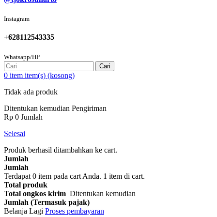
Instagram
+628112543335
Whatsapp/HP
Cari
0
item
item(s)
(kosong)
Tidak ada produk
Ditentukan kemudian
Pengiriman
Rp‎ 0
Jumlah
Selesai
Produk berhasil ditambahkan ke cart.
Jumlah
Jumlah
Terdapat
0
item pada cart Anda.
1 item di cart.
Total produk
Total ongkos kirim
Ditentukan kemudian
Jumlah (Termasuk pajak)
Belanja Lagi
Proses pembayaran