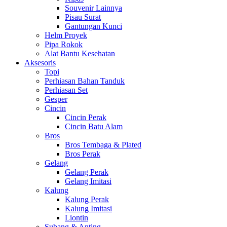
Souvenir Lainnya
Pisau Surat
Gantungan Kunci
Helm Proyek
Pipa Rokok
Alat Bantu Kesehatan
Aksesoris
Topi
Perhiasan Bahan Tanduk
Perhiasan Set
Gesper
Cincin
Cincin Perak
Cincin Batu Alam
Bros
Bros Tembaga & Plated
Bros Perak
Gelang
Gelang Perak
Gelang Imitasi
Kalung
Kalung Perak
Kalung Imitasi
Liontin
Subang & Anting