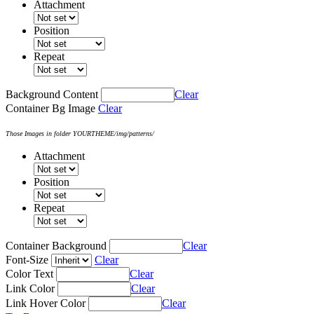
Attachment
Position
Repeat
Background Content
Clear
Container Bg Image
Clear
Those Images in folder YOURTHEME/img/patterns/
Attachment
Position
Repeat
Container Background
Clear
Font-Size
Clear
Color Text
Clear
Link Color
Clear
Link Hover Color
Clear