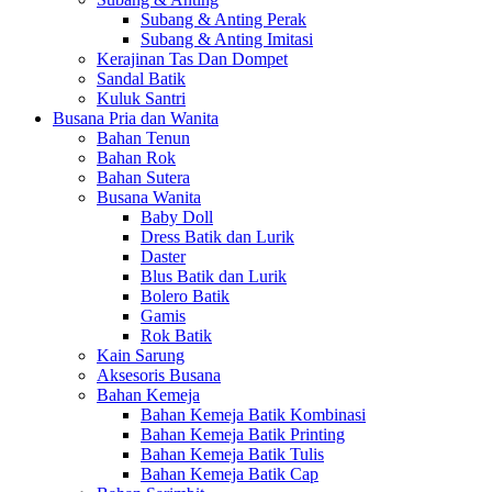
Subang & Anting Perak
Subang & Anting Imitasi
Kerajinan Tas Dan Dompet
Sandal Batik
Kuluk Santri
Busana Pria dan Wanita
Bahan Tenun
Bahan Rok
Bahan Sutera
Busana Wanita
Baby Doll
Dress Batik dan Lurik
Daster
Blus Batik dan Lurik
Bolero Batik
Gamis
Rok Batik
Kain Sarung
Aksesoris Busana
Bahan Kemeja
Bahan Kemeja Batik Kombinasi
Bahan Kemeja Batik Printing
Bahan Kemeja Batik Tulis
Bahan Kemeja Batik Cap