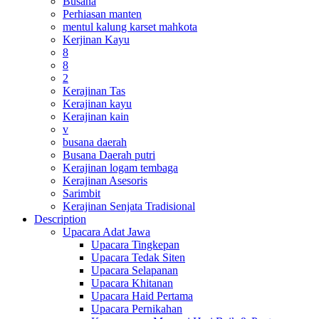
Busana
Perhiasan manten
mentul kalung karset mahkota
Kerjinan Kayu
8
8
2
Kerajinan Tas
Kerajinan kayu
Kerajinan kain
v
busana daerah
Busana Daerah putri
Kerajinan logam tembaga
Kerajinan Asesoris
Sarimbit
Kerajinan Senjata Tradisional
Description
Upacara Adat Jawa
Upacara Tingkepan
Upacara Tedak Siten
Upacara Selapanan
Upacara Khitanan
Upacara Haid Pertama
Upacara Pernikahan