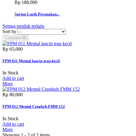
Rp‎ 188,000
Surjan Lurik Peranakan...
Semua produk terlaris
Sort by
Compare (
0
)
Rp‎ 65,000
FPM 011 Mentul lancip trap kecil
In Stock
Add to cart
More
Rp‎ 80,000
FPM 012 Mentul Cengkeh FMM 152
In Stock
Add to cart
More
Showing 1 - 2 of 2 items