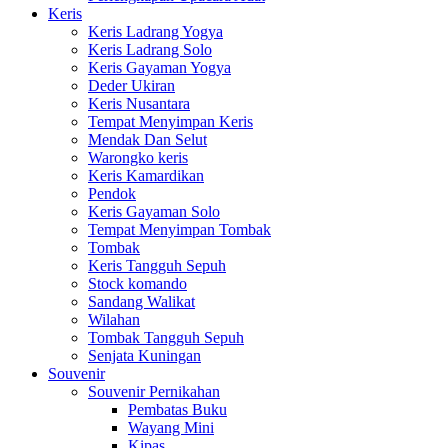
Keris
Keris Ladrang Yogya
Keris Ladrang Solo
Keris Gayaman Yogya
Deder Ukiran
Keris Nusantara
Tempat Menyimpan Keris
Mendak Dan Selut
Warongko keris
Keris Kamardikan
Pendok
Keris Gayaman Solo
Tempat Menyimpan Tombak
Tombak
Keris Tangguh Sepuh
Stock komando
Sandang Walikat
Wilahan
Tombak Tangguh Sepuh
Senjata Kuningan
Souvenir
Souvenir Pernikahan
Pembatas Buku
Wayang Mini
Kipas