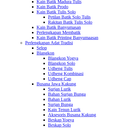
Kain Batik Madura Tulis
Kain Batik Prodo
Kain Batik Tulis Solo
Petilan Batik Solo Tulis
Rakitan Batik Tulis Solo
Kain Batik Banyumasan
Perlengkapan Membatik
Kain Batik Printing Banyumaasan
Perlengkapan Adat Tradisi
Selop
Blangkon
Blangkon Yogya
Blangkon Solo
Udheng Tulis
Udheng Kombinasi
Udheng Cap
Busana Jawa Kakung
Surjan Lurik
Bahan Surjan Bunga
Bahan Lurik
Surjan Bunga
Kain Tenun Lurik
Aksesoris Busana Kakung
Beskap Yogya
Beskap Solo