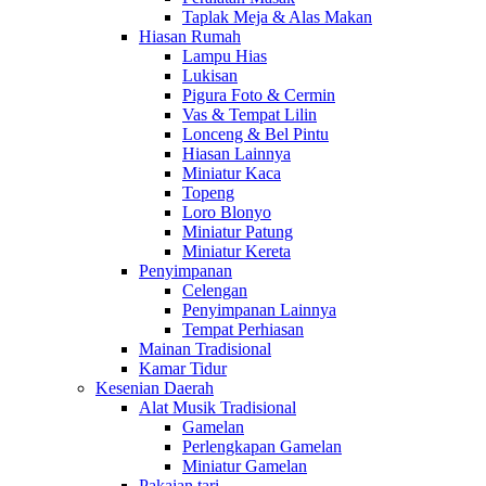
Taplak Meja & Alas Makan
Hiasan Rumah
Lampu Hias
Lukisan
Pigura Foto & Cermin
Vas & Tempat Lilin
Lonceng & Bel Pintu
Hiasan Lainnya
Miniatur Kaca
Topeng
Loro Blonyo
Miniatur Patung
Miniatur Kereta
Penyimpanan
Celengan
Penyimpanan Lainnya
Tempat Perhiasan
Mainan Tradisional
Kamar Tidur
Kesenian Daerah
Alat Musik Tradisional
Gamelan
Perlengkapan Gamelan
Miniatur Gamelan
Pakaian tari