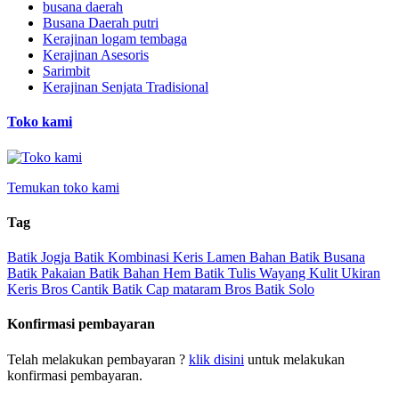
busana daerah
Busana Daerah putri
Kerajinan logam tembaga
Kerajinan Asesoris
Sarimbit
Kerajinan Senjata Tradisional
Toko kami
Temukan toko kami
Tag
Batik Jogja
Batik Kombinasi
Keris Lamen
Bahan Batik
Busana
Batik
Pakaian Batik
Bahan Hem
Batik Tulis
Wayang Kulit
Ukiran
Keris
Bros Cantik
Batik Cap
mataram
Bros
Batik Solo
Konfirmasi pembayaran
Telah melakukan pembayaran ?
klik disini
untuk melakukan
konfirmasi pembayaran.