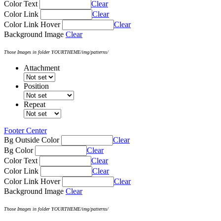
Color Text
Clear
Color Link
Clear
Color Link Hover
Clear
Background Image
Clear
Those Images in folder YOURTHEME/img/patterns/
Attachment
Position
Repeat
Footer Center
Bg Outside Color
Clear
Bg Color
Clear
Color Text
Clear
Color Link
Clear
Color Link Hover
Clear
Background Image
Clear
Those Images in folder YOURTHEME/img/patterns/