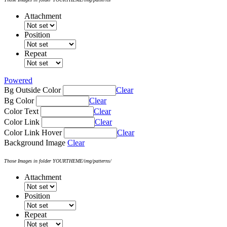
Attachment
Position
Repeat
Powered
Bg Outside Color
Clear
Bg Color
Clear
Color Text
Clear
Color Link
Clear
Color Link Hover
Clear
Background Image
Clear
Those Images in folder YOURTHEME/img/patterns/
Attachment
Position
Repeat