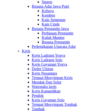
Stagen
Busana Adat Jawa Putri
Kebaya
Kemben
Kain Jumputan
Kain Cinde
Busana Pengantin Jawa
Perhiasan Pengantin
Kuluk Manten
Busana Pengantin
Perlengkapan Upacara Adat
Keris
Keris Ladrang Yogya
Keris Ladrang Solo
Keris Gayaman Yogya
Deder Ukiran
Keris Nusantara
Tempat Menyimpan Keris
Mendak Dan Selut
Warongko keris
Keris Kamardikan
Pendok
Keris Gayaman Solo
Tempat Menyimpan Tombak
Tombak