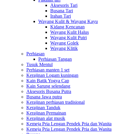
Aksesoris Tari
Busana Tari
Irahan Tari
Wayang Kulit & Wayang Kayu
Kidang Kencanan
Wayang Kulit Halus
Wayang Kulit Putri
Wayang Golek
Wayang Klitik
Perhiasan
Perhiasan Tangan
Tusuk Mentul
Perhiasan manten 1 set
Kerajinan Logam kuningan
Kain Batik Yogya Cap
Kain Sarung selendang
Aksesoris Busana Putra
Busana Jawa putra
Kerajinan perhiasan tradisional
Kerajinan Tanduk
Kerajinan Permainan
Kerajinan alat musik
Kemeja Pria Lengan Pendek Pria dan Wanita
Kemeja Pria Lengan Pendek Pria dan Wanita