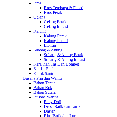
Bros
Bros Tembaga & Plated
Bros Perak
Gelang
Gelang Perak
Gelang Imitasi
Kalung
Kalung Perak
Kalung Imitasi
Liontin
Subang & Anting
Subang & Anting Perak
Subang & Anting Imitasi
Kerajinan Tas Dan Dompet
Sandal Batik
Kuluk Santri
Busana Pria dan Wanita
Bahan Tenun
Bahan Rok
Bahan Sutera
Busana Wanita
Baby Doll
Dress Batik dan Lurik
Daster
Blus Batik dan Lurik