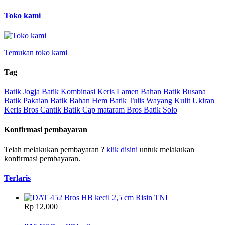
Toko kami
Temukan toko kami
Tag
Batik Jogja
Batik Kombinasi
Keris Lamen
Bahan Batik
Busana
Batik
Pakaian Batik
Bahan Hem
Batik Tulis
Wayang Kulit
Ukiran
Keris
Bros Cantik
Batik Cap
mataram
Bros
Batik Solo
Konfirmasi pembayaran
Telah melakukan pembayaran ?
klik disini
untuk melakukan
konfirmasi pembayaran.
Terlaris
Rp‎ 12,000