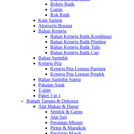
Bolero Batik
Gamis
Rok Batik
Kain Sarung
Aksesoris Busana
Bahan Kemeja
Bahan Kemeja Batik Kombinasi
Bahan Kemeja Batik Printing
Bahan Kemeja Batik Tulis
Bahan Kemeja Batik Cap
Bahan Sarimbit
Kemeja Pria
Kemeja Pria Lengan Panjang
Kemeja Pria Lengan Pendek
Bahan Sarimbit Sutera
Pakaian Anak
T-shirt
Paket 3 in 1
Rumah Tangga & Dekorasi
Alat Makan & Dapur
Sendok & Garpu
Alat Saji
Peralatan Minum
Piring & Mangkok
Peralatan Masak