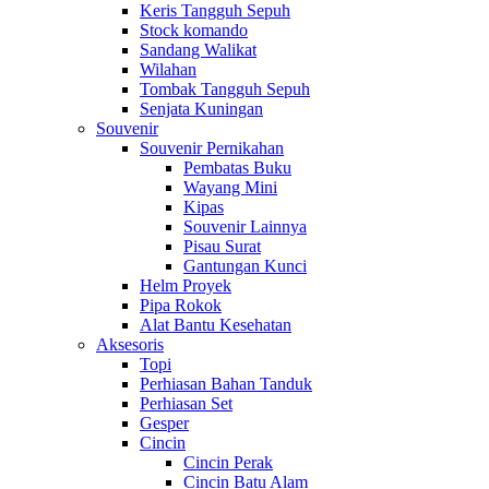
Keris Tangguh Sepuh
Stock komando
Sandang Walikat
Wilahan
Tombak Tangguh Sepuh
Senjata Kuningan
Souvenir
Souvenir Pernikahan
Pembatas Buku
Wayang Mini
Kipas
Souvenir Lainnya
Pisau Surat
Gantungan Kunci
Helm Proyek
Pipa Rokok
Alat Bantu Kesehatan
Aksesoris
Topi
Perhiasan Bahan Tanduk
Perhiasan Set
Gesper
Cincin
Cincin Perak
Cincin Batu Alam