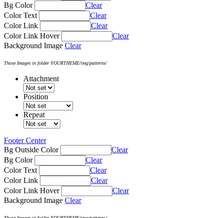
Bg Color
Clear
Color Text
Clear
Color Link
Clear
Color Link Hover
Clear
Background Image
Clear
Those Images in folder YOURTHEME/img/patterns/
Attachment
Position
Repeat
Footer Center
Bg Outside Color
Clear
Bg Color
Clear
Color Text
Clear
Color Link
Clear
Color Link Hover
Clear
Background Image
Clear
Those Images in folder YOURTHEME/img/patterns/