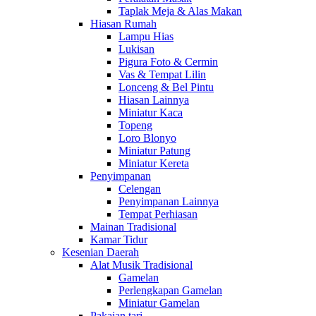
Taplak Meja & Alas Makan
Hiasan Rumah
Lampu Hias
Lukisan
Pigura Foto & Cermin
Vas & Tempat Lilin
Lonceng & Bel Pintu
Hiasan Lainnya
Miniatur Kaca
Topeng
Loro Blonyo
Miniatur Patung
Miniatur Kereta
Penyimpanan
Celengan
Penyimpanan Lainnya
Tempat Perhiasan
Mainan Tradisional
Kamar Tidur
Kesenian Daerah
Alat Musik Tradisional
Gamelan
Perlengkapan Gamelan
Miniatur Gamelan
Pakaian tari