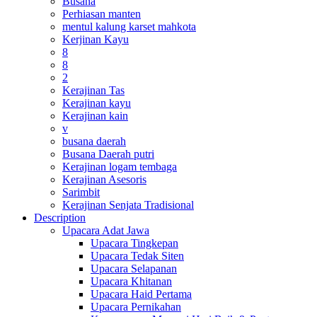
Busana
Perhiasan manten
mentul kalung karset mahkota
Kerjinan Kayu
8
8
2
Kerajinan Tas
Kerajinan kayu
Kerajinan kain
v
busana daerah
Busana Daerah putri
Kerajinan logam tembaga
Kerajinan Asesoris
Sarimbit
Kerajinan Senjata Tradisional
Description
Upacara Adat Jawa
Upacara Tingkepan
Upacara Tedak Siten
Upacara Selapanan
Upacara Khitanan
Upacara Haid Pertama
Upacara Pernikahan