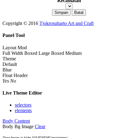
Kecamatan
Copyright © 2016
Tjokrosuharto Art and Craft
Panel Tool
Layout Mod
Full Width
Boxed Large
Boxed Medium
Theme
Default
Blue
Float Header
Yes
No
Live Theme Editor
selectors
elements
Body Content
Body Bg Image
Clear
Those Images in folder YOURTHEME/img/patterns/