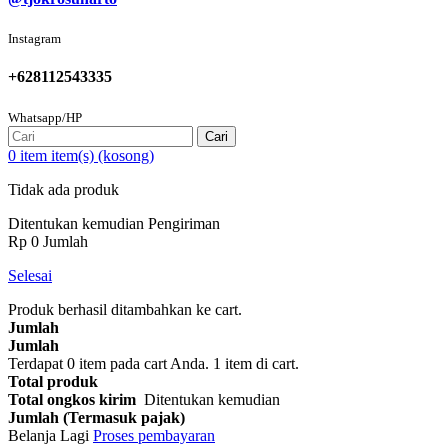
Instagram
+628112543335
Whatsapp/HP
Cari
0
item
item(s)
(kosong)
Tidak ada produk
Ditentukan kemudian
Pengiriman
Rp‎ 0
Jumlah
Selesai
Produk berhasil ditambahkan ke cart.
Jumlah
Jumlah
Terdapat
0
item pada cart Anda.
1 item di cart.
Total produk
Total ongkos kirim
Ditentukan kemudian
Jumlah (Termasuk pajak)
Belanja Lagi
Proses pembayaran