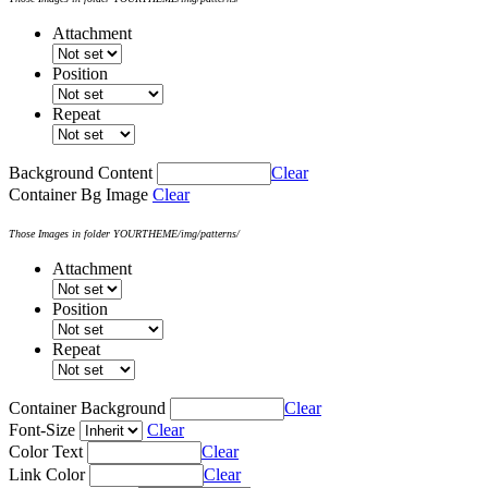
Attachment
Position
Repeat
Background Content
Clear
Container Bg Image
Clear
Those Images in folder YOURTHEME/img/patterns/
Attachment
Position
Repeat
Container Background
Clear
Font-Size
Clear
Color Text
Clear
Link Color
Clear