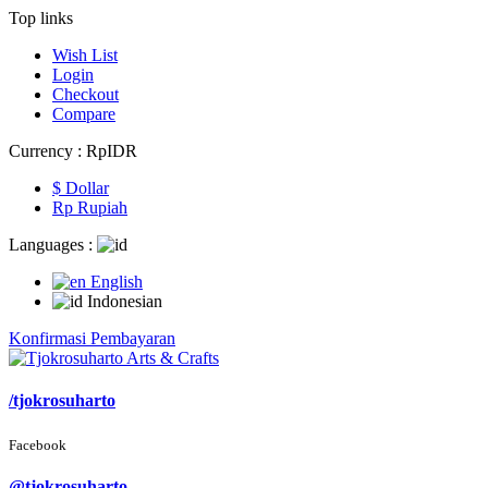
Top links
Wish List
Login
Checkout
Compare
Currency :
Rp‎IDR
$ Dollar
Rp‎ Rupiah
Languages :
English
Indonesian
Konfirmasi Pembayaran
/tjokrosuharto
Facebook
@tjokrosuharto