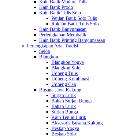
Kain Batik Madura Tulis
Kain Batik Prodo
Kain Batik Tulis Solo
Petilan Batik Solo Tulis
Rakitan Batik Tulis Solo
Kain Batik Banyumasan
Perlengkapan Membatik
Kain Batik Printing Banyumaasan
Perlengkapan Adat Tradisi
Selop
Blangkon
Blangkon Yogya
Blangkon Solo
Udheng Tulis
Udheng Kombinasi
Udheng Cap
Busana Jawa Kakung
Surjan Lurik
Bahan Surjan Bunga
Bahan Lurik
Surjan Bunga
Kain Tenun Lurik
Aksesoris Busana Kakung
Beskap Yogya
Beskap Solo