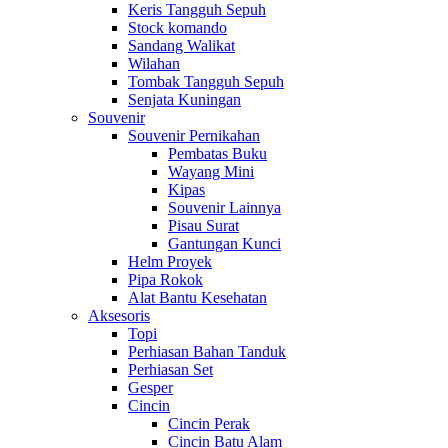
Keris Tangguh Sepuh
Stock komando
Sandang Walikat
Wilahan
Tombak Tangguh Sepuh
Senjata Kuningan
Souvenir
Souvenir Pernikahan
Pembatas Buku
Wayang Mini
Kipas
Souvenir Lainnya
Pisau Surat
Gantungan Kunci
Helm Proyek
Pipa Rokok
Alat Bantu Kesehatan
Aksesoris
Topi
Perhiasan Bahan Tanduk
Perhiasan Set
Gesper
Cincin
Cincin Perak
Cincin Batu Alam