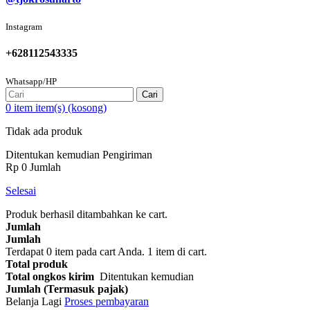
Instagram
+628112543335
Whatsapp/HP
Cari
0
item
item(s)
(kosong)
Tidak ada produk
Ditentukan kemudian
Pengiriman
Rp‎ 0
Jumlah
Selesai
Produk berhasil ditambahkan ke cart.
Jumlah
Jumlah
Terdapat
0
item pada cart Anda.
1 item di cart.
Total produk
Total ongkos kirim
Ditentukan kemudian
Jumlah (Termasuk pajak)
Belanja Lagi
Proses pembayaran