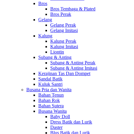
Bros
Bros Tembaga & Plated
Bros Perak
Gelang
Gelang Perak
Gelang Imitasi
Kalung
Kalung Perak
Kalung Imitasi
Liontin
Subang & Anting
Subang & Anting Perak
Subang & Anting Imitasi
Kerajinan Tas Dan Dompet
Sandal Batik
Kuluk Santri
Busana Pria dan Wanita
Bahan Tenun
Bahan Rok
Bahan Sutera
Busana Wanita
Baby Doll
Dress Batik dan Lurik
Daster
Blus Batik dan Lurik