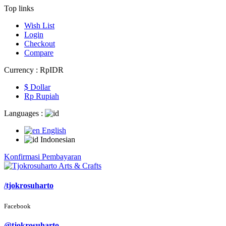
Top links
Wish List
Login
Checkout
Compare
Currency :
Rp‎IDR
$ Dollar
Rp‎ Rupiah
Languages :
English
Indonesian
Konfirmasi Pembayaran
/tjokrosuharto
Facebook
@tjokrosuharto