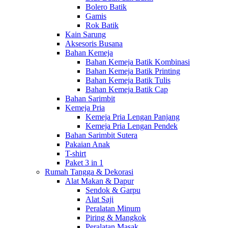
Bolero Batik
Gamis
Rok Batik
Kain Sarung
Aksesoris Busana
Bahan Kemeja
Bahan Kemeja Batik Kombinasi
Bahan Kemeja Batik Printing
Bahan Kemeja Batik Tulis
Bahan Kemeja Batik Cap
Bahan Sarimbit
Kemeja Pria
Kemeja Pria Lengan Panjang
Kemeja Pria Lengan Pendek
Bahan Sarimbit Sutera
Pakaian Anak
T-shirt
Paket 3 in 1
Rumah Tangga & Dekorasi
Alat Makan & Dapur
Sendok & Garpu
Alat Saji
Peralatan Minum
Piring & Mangkok
Peralatan Masak