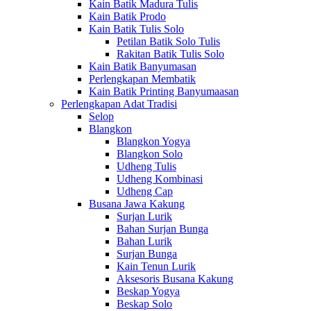
Kain Batik Madura Tulis
Kain Batik Prodo
Kain Batik Tulis Solo
Petilan Batik Solo Tulis
Rakitan Batik Tulis Solo
Kain Batik Banyumasan
Perlengkapan Membatik
Kain Batik Printing Banyumaasan
Perlengkapan Adat Tradisi
Selop
Blangkon
Blangkon Yogya
Blangkon Solo
Udheng Tulis
Udheng Kombinasi
Udheng Cap
Busana Jawa Kakung
Surjan Lurik
Bahan Surjan Bunga
Bahan Lurik
Surjan Bunga
Kain Tenun Lurik
Aksesoris Busana Kakung
Beskap Yogya
Beskap Solo