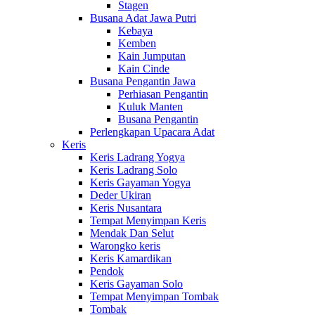
Stagen
Busana Adat Jawa Putri
Kebaya
Kemben
Kain Jumputan
Kain Cinde
Busana Pengantin Jawa
Perhiasan Pengantin
Kuluk Manten
Busana Pengantin
Perlengkapan Upacara Adat
Keris
Keris Ladrang Yogya
Keris Ladrang Solo
Keris Gayaman Yogya
Deder Ukiran
Keris Nusantara
Tempat Menyimpan Keris
Mendak Dan Selut
Warongko keris
Keris Kamardikan
Pendok
Keris Gayaman Solo
Tempat Menyimpan Tombak
Tombak