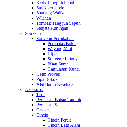
Keris Tangguh Sepuh
Stock komando
Sandang Walikat
Wilahan
Tombak Tangguh Sepuh
Senjata Kuningan
Souvenir
Souvenir Pernikahan
Pembatas Buku
Wayang Mini
Kipas
Souvenir Lainnya
Pisau Surat
Gantungan Kunci
Helm Proyek
Pipa Rokok
Alat Bantu Kesehatan
Aksesoris
Topi
Perhiasan Bahan Tanduk
Perhiasan Set
Gesper
Cincin
Cincin Perak
Cincin Batu Alam