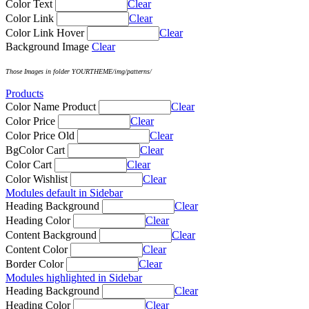
Color Text
Clear
Color Link
Clear
Color Link Hover
Clear
Background Image
Clear
Those Images in folder YOURTHEME/img/patterns/
Products
Color Name Product
Clear
Color Price
Clear
Color Price Old
Clear
BgColor Cart
Clear
Color Cart
Clear
Color Wishlist
Clear
Modules default in Sidebar
Heading Background
Clear
Heading Color
Clear
Content Background
Clear
Content Color
Clear
Border Color
Clear
Modules highlighted in Sidebar
Heading Background
Clear
Heading Color
Clear