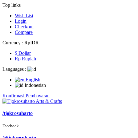
Top links
Wish List
Login
Checkout
Compare
Currency :
Rp‎IDR
$ Dollar
Rp‎ Rupiah
Languages :
English
Indonesian
Konfirmasi Pembayaran
/tjokrosuharto
Facebook
@tjokrosuharto