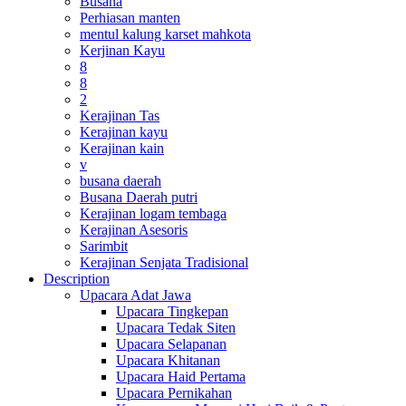
Busana
Perhiasan manten
mentul kalung karset mahkota
Kerjinan Kayu
8
8
2
Kerajinan Tas
Kerajinan kayu
Kerajinan kain
v
busana daerah
Busana Daerah putri
Kerajinan logam tembaga
Kerajinan Asesoris
Sarimbit
Kerajinan Senjata Tradisional
Description
Upacara Adat Jawa
Upacara Tingkepan
Upacara Tedak Siten
Upacara Selapanan
Upacara Khitanan
Upacara Haid Pertama
Upacara Pernikahan