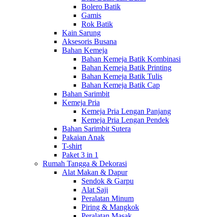
Bolero Batik
Gamis
Rok Batik
Kain Sarung
Aksesoris Busana
Bahan Kemeja
Bahan Kemeja Batik Kombinasi
Bahan Kemeja Batik Printing
Bahan Kemeja Batik Tulis
Bahan Kemeja Batik Cap
Bahan Sarimbit
Kemeja Pria
Kemeja Pria Lengan Panjang
Kemeja Pria Lengan Pendek
Bahan Sarimbit Sutera
Pakaian Anak
T-shirt
Paket 3 in 1
Rumah Tangga & Dekorasi
Alat Makan & Dapur
Sendok & Garpu
Alat Saji
Peralatan Minum
Piring & Mangkok
Peralatan Masak