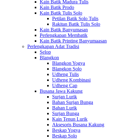
Kain Batik Madura Tulis
Kain Batik Prodo
Kain Batik Tulis Solo
Petilan Batik Solo Tulis
Rakitan Batik Tulis Solo
Kain Batik Banyumasan
Perlengkapan Membatik
Kain Batik Printing Banyumaasan
Perlengkapan Adat Tradisi
Selop
Blangkon
Blangkon Yogya
Blangkon Solo
Udheng Tulis
Udheng Kombinasi
Udheng Cap
Busana Jawa Kakung
Surjan Lurik
Bahan Surjan Bunga
Bahan Lurik
Surjan Bunga
Kain Tenun Lurik
Aksesoris Busana Kakung
Beskap Yogya
Beskap Solo