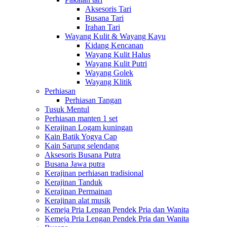
Aksesoris Tari
Busana Tari
Irahan Tari
Wayang Kulit & Wayang Kayu
Kidang Kencanan
Wayang Kulit Halus
Wayang Kulit Putri
Wayang Golek
Wayang Klitik
Perhiasan
Perhiasan Tangan
Tusuk Mentul
Perhiasan manten 1 set
Kerajinan Logam kuningan
Kain Batik Yogya Cap
Kain Sarung selendang
Aksesoris Busana Putra
Busana Jawa putra
Kerajinan perhiasan tradisional
Kerajinan Tanduk
Kerajinan Permainan
Kerajinan alat musik
Kemeja Pria Lengan Pendek Pria dan Wanita
Kemeja Pria Lengan Pendek Pria dan Wanita