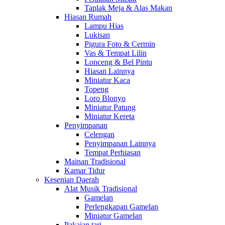
Taplak Meja & Alas Makan
Hiasan Rumah
Lampu Hias
Lukisan
Pigura Foto & Cermin
Vas & Tempat Lilin
Lonceng & Bel Pintu
Hiasan Lainnya
Miniatur Kaca
Topeng
Loro Blonyo
Miniatur Patung
Miniatur Kereta
Penyimpanan
Celengan
Penyimpanan Lainnya
Tempat Perhiasan
Mainan Tradisional
Kamar Tidur
Kesenian Daerah
Alat Musik Tradisional
Gamelan
Perlengkapan Gamelan
Miniatur Gamelan
Pakaian tari