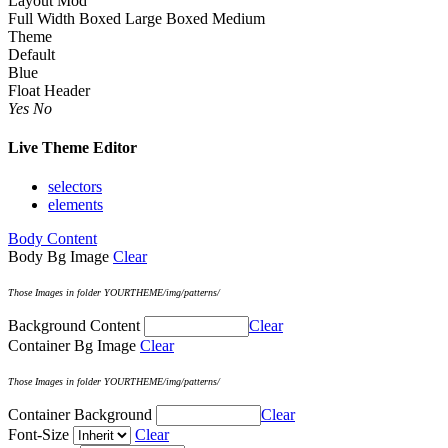
Layout Mod
Full Width
Boxed Large
Boxed Medium
Theme
Default
Blue
Float Header
Yes
No
Live Theme Editor
selectors
elements
Body Content
Body Bg Image
Clear
Those Images in folder YOURTHEME/img/patterns/
Background Content
Clear
Container Bg Image
Clear
Those Images in folder YOURTHEME/img/patterns/
Container Background
Clear
Font-Size
Clear