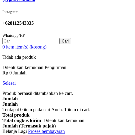
Instagram
+628112543335
Whatsapp/HP
Cari
0
item
item(s)
(kosong)
Tidak ada produk
Ditentukan kemudian
Pengiriman
Rp‎ 0
Jumlah
Selesai
Produk berhasil ditambahkan ke cart.
Jumlah
Jumlah
Terdapat
0
item pada cart Anda.
1 item di cart.
Total produk
Total ongkos kirim
Ditentukan kemudian
Jumlah (Termasuk pajak)
Belanja Lagi
Proses pembayaran