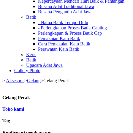
Kepercayaan Mencari Hari Baik & Pantangan
Busana Adat Traditional Jawa
Busana Pengantin Adat Jawa
Batik
- Nama Batik Tempo Dulu
- Perlengkapan Proses Batik Canting
Perlengkapan & Proses Batik Cap
Pemakaian Kain Batik
Cara Pemakaian Kain Batik
Perawatan Kain Batik
Keris
Batik
Upacara Adat Jawa
Gallery Photo
>
Aksesoris
>
Gelang
>
Gelang Perak
Gelang Perak
Toko kami
Tag
Konfirmasi pembayaran