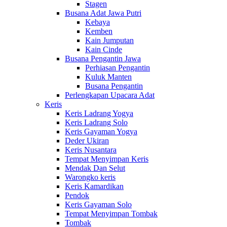
Stagen
Busana Adat Jawa Putri
Kebaya
Kemben
Kain Jumputan
Kain Cinde
Busana Pengantin Jawa
Perhiasan Pengantin
Kuluk Manten
Busana Pengantin
Perlengkapan Upacara Adat
Keris
Keris Ladrang Yogya
Keris Ladrang Solo
Keris Gayaman Yogya
Deder Ukiran
Keris Nusantara
Tempat Menyimpan Keris
Mendak Dan Selut
Warongko keris
Keris Kamardikan
Pendok
Keris Gayaman Solo
Tempat Menyimpan Tombak
Tombak