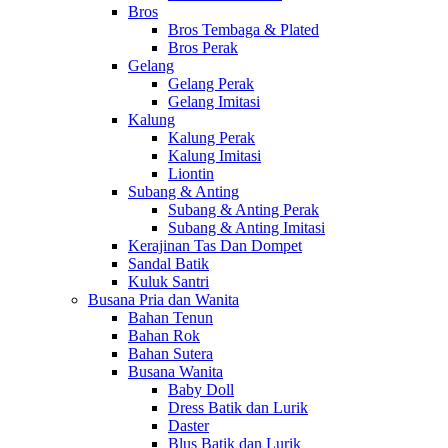
Bros
Bros Tembaga & Plated
Bros Perak
Gelang
Gelang Perak
Gelang Imitasi
Kalung
Kalung Perak
Kalung Imitasi
Liontin
Subang & Anting
Subang & Anting Perak
Subang & Anting Imitasi
Kerajinan Tas Dan Dompet
Sandal Batik
Kuluk Santri
Busana Pria dan Wanita
Bahan Tenun
Bahan Rok
Bahan Sutera
Busana Wanita
Baby Doll
Dress Batik dan Lurik
Daster
Blus Batik dan Lurik