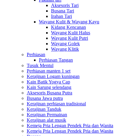
Aksesoris Tari
Busana Tari
Irahan Tari
Wayang Kulit & Wayang Kayu
Kidang Kencanan
Wayang Kulit Halus
Wayang Kulit Putri
Wayang Golek
Wayang Klitik
Perhiasan
Perhiasan Tangan
Tusuk Mentul
Perhiasan manten 1 set
Kerajinan Logam kuningan
Kain Batik Yogya Cap
Kain Sarung selendang
Aksesoris Busana Putra
Busana Jawa putra
Kerajinan perhiasan tradisional
Kerajinan Tanduk
Kerajinan Permainan
Kerajinan alat musik
Kemeja Pria Lengan Pendek Pria dan Wanita
Kemeja Pria Lengan Pendek Pria dan Wanita