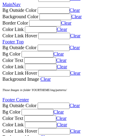
MainNav
Bg Outside Color
Clear
Background Color
Clear
Border Color
Clear
Color Link
Clear
Color Link Hover
Clear
Footer Top
Bg Outside Color
Clear
Bg Color
Clear
Color Text
Clear
Color Link
Clear
Color Link Hover
Clear
Background Image
Clear
Those Images in folder YOURTHEME/img/patterns/
Footer Center
Bg Outside Color
Clear
Bg Color
Clear
Color Text
Clear
Color Link
Clear
Color Link Hover
Clear