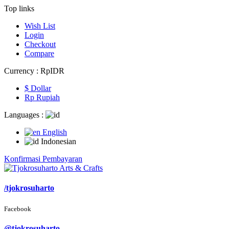
Top links
Wish List
Login
Checkout
Compare
Currency :
Rp‎IDR
$ Dollar
Rp‎ Rupiah
Languages :
English
Indonesian
Konfirmasi Pembayaran
/tjokrosuharto
Facebook
@tjokrosuharto