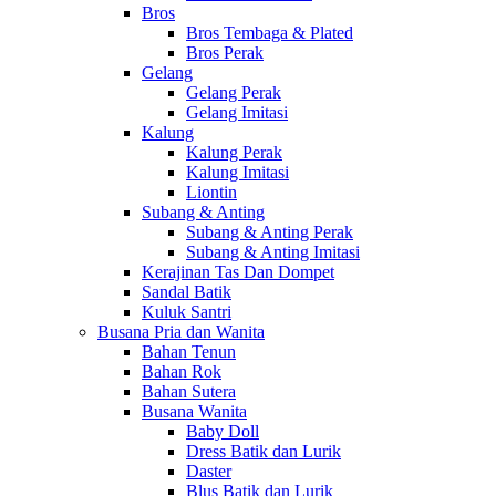
Bros
Bros Tembaga & Plated
Bros Perak
Gelang
Gelang Perak
Gelang Imitasi
Kalung
Kalung Perak
Kalung Imitasi
Liontin
Subang & Anting
Subang & Anting Perak
Subang & Anting Imitasi
Kerajinan Tas Dan Dompet
Sandal Batik
Kuluk Santri
Busana Pria dan Wanita
Bahan Tenun
Bahan Rok
Bahan Sutera
Busana Wanita
Baby Doll
Dress Batik dan Lurik
Daster
Blus Batik dan Lurik