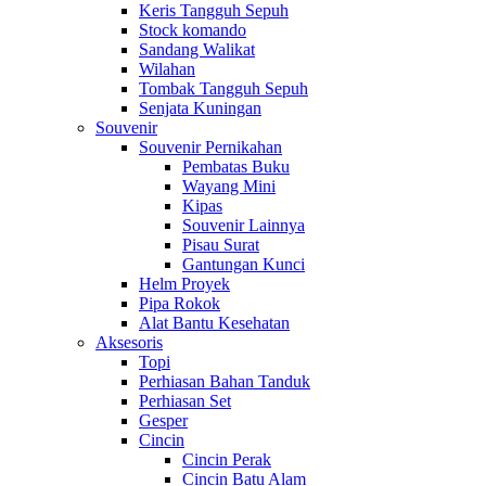
Keris Tangguh Sepuh
Stock komando
Sandang Walikat
Wilahan
Tombak Tangguh Sepuh
Senjata Kuningan
Souvenir
Souvenir Pernikahan
Pembatas Buku
Wayang Mini
Kipas
Souvenir Lainnya
Pisau Surat
Gantungan Kunci
Helm Proyek
Pipa Rokok
Alat Bantu Kesehatan
Aksesoris
Topi
Perhiasan Bahan Tanduk
Perhiasan Set
Gesper
Cincin
Cincin Perak
Cincin Batu Alam