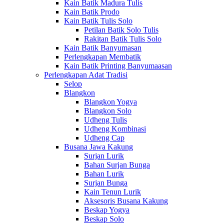
Kain Batik Madura Tulis
Kain Batik Prodo
Kain Batik Tulis Solo
Petilan Batik Solo Tulis
Rakitan Batik Tulis Solo
Kain Batik Banyumasan
Perlengkapan Membatik
Kain Batik Printing Banyumaasan
Perlengkapan Adat Tradisi
Selop
Blangkon
Blangkon Yogya
Blangkon Solo
Udheng Tulis
Udheng Kombinasi
Udheng Cap
Busana Jawa Kakung
Surjan Lurik
Bahan Surjan Bunga
Bahan Lurik
Surjan Bunga
Kain Tenun Lurik
Aksesoris Busana Kakung
Beskap Yogya
Beskap Solo