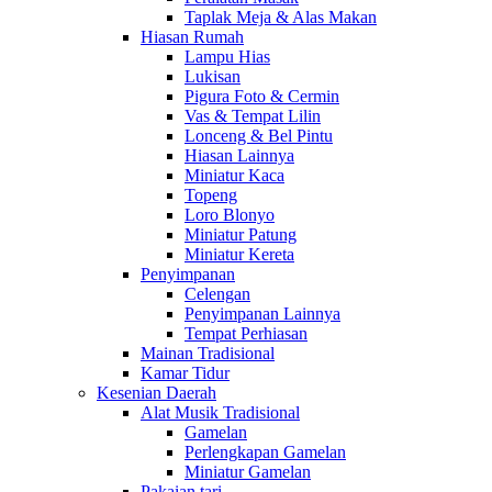
Taplak Meja & Alas Makan
Hiasan Rumah
Lampu Hias
Lukisan
Pigura Foto & Cermin
Vas & Tempat Lilin
Lonceng & Bel Pintu
Hiasan Lainnya
Miniatur Kaca
Topeng
Loro Blonyo
Miniatur Patung
Miniatur Kereta
Penyimpanan
Celengan
Penyimpanan Lainnya
Tempat Perhiasan
Mainan Tradisional
Kamar Tidur
Kesenian Daerah
Alat Musik Tradisional
Gamelan
Perlengkapan Gamelan
Miniatur Gamelan
Pakaian tari