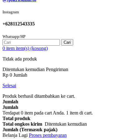
Instagram
+628112543335
Whatsapp/HP
Cari
0
item
item(s)
(kosong)
Tidak ada produk
Ditentukan kemudian
Pengiriman
Rp‎ 0
Jumlah
Selesai
Produk berhasil ditambahkan ke cart.
Jumlah
Jumlah
Terdapat
0
item pada cart Anda.
1 item di cart.
Total produk
Total ongkos kirim
Ditentukan kemudian
Jumlah (Termasuk pajak)
Belanja Lagi
Proses pembayaran