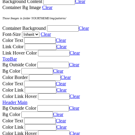
Background Content
Clear
Container Bg Image
Clear
Those Images in folder YOURTHEME/img/patterns/
Container Background
Clear
Font-Size
Clear
Color Text
Clear
Link Color
Clear
Link Hover Color
Clear
TopBar
Bg Outside Color
Clear
Bg Color
Clear
Color Border
Clear
Color Text
Clear
Color Link
Clear
Color Link Hover
Clear
Header Main
Bg Outside Color
Clear
Bg Color
Clear
Color Text
Clear
Color Link
Clear
Color Link Hover
Clear