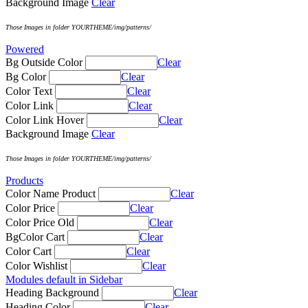
Background Image
Clear
Those Images in folder YOURTHEME/img/patterns/
Powered
Bg Outside Color
Clear
Bg Color
Clear
Color Text
Clear
Color Link
Clear
Color Link Hover
Clear
Background Image
Clear
Those Images in folder YOURTHEME/img/patterns/
Products
Color Name Product
Clear
Color Price
Clear
Color Price Old
Clear
BgColor Cart
Clear
Color Cart
Clear
Color Wishlist
Clear
Modules default in Sidebar
Heading Background
Clear
Heading Color
Clear