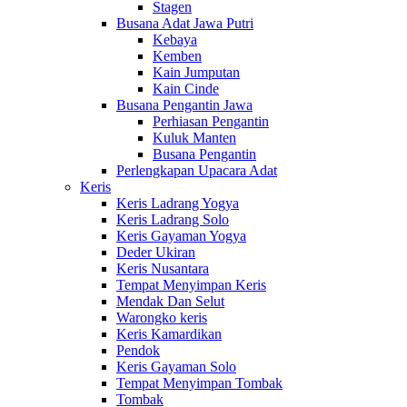
Stagen
Busana Adat Jawa Putri
Kebaya
Kemben
Kain Jumputan
Kain Cinde
Busana Pengantin Jawa
Perhiasan Pengantin
Kuluk Manten
Busana Pengantin
Perlengkapan Upacara Adat
Keris
Keris Ladrang Yogya
Keris Ladrang Solo
Keris Gayaman Yogya
Deder Ukiran
Keris Nusantara
Tempat Menyimpan Keris
Mendak Dan Selut
Warongko keris
Keris Kamardikan
Pendok
Keris Gayaman Solo
Tempat Menyimpan Tombak
Tombak