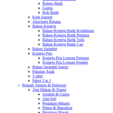
Bolero Batik
Gamis
Rok Batik
Kain Sarung
Aksesoris Busana
Bahan Kemeja
Bahan Kemeja Batik Kombinasi
Bahan Kemeja Batik Printing
Bahan Kemeja Batik Tulis
Bahan Kemeja Batik Cap
Bahan Sarimbit
Kemeja Pria
Kemeja Pria Lengan Panjang
Kemeja Pria Lengan Pendek
Bahan Sarimbit Sutera
Pakaian Anak
T-shirt
Paket 3 in 1
Rumah Tangga & Dekorasi
Alat Makan & Dapur
Sendok & Garpu
Alat Saji
Peralatan Minum
Piring & Mangkok
Peralatan Masak