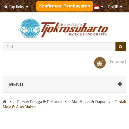
Konfirmasi Pembayaran
Top links
Rp‎IDR
(kosong)
MENU
>
Rumah Tangga & Dekorasi
>
Alat Makan & Dapur
>
Taplak
Meja & Alas Makan