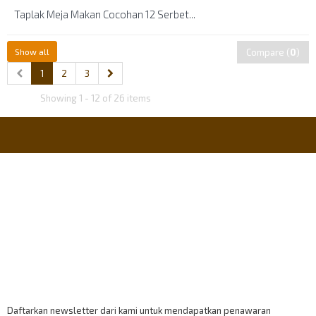
Taplak Meja Makan Cocohan 12 Serbet...
Show all
Compare (
0
)
1
2
3
Showing 1 - 12 of 26 items
Informasi
Payment Accept
Berlangganan
Daftarkan newsletter dari kami untuk mendapatkan penawaran