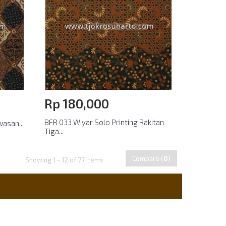
Rp‎ 180,000
BFR 033 Wiyar Solo Printing Rakitan
wasan...
Tiga...
Compare (
0
)
Showing 1 - 12 of 77 items
Contact Us