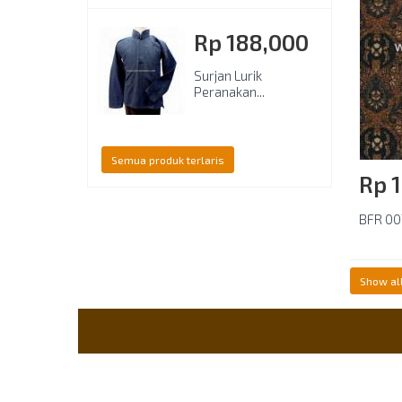
Rp‎ 188,000
Surjan Lurik
Peranakan...
Semua produk terlaris
Rp‎ 
BFR 007
Show al
Informasi
Payme