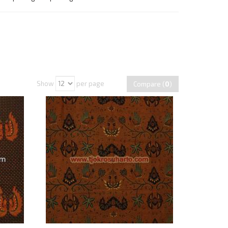
Show
per page
Compare (
0
)