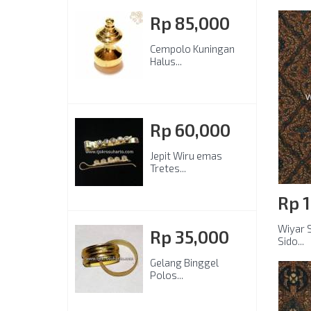
Rp‎ 85,000
Cempolo Kuningan
Halus...
Rp‎ 60,000
Jepit Wiru emas
Tretes...
Rp‎ 
Wiyar S
Rp‎ 35,000
Sido...
Gelang Binggel
Polos...