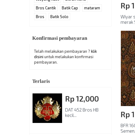
Rp‎ 
Bros Cantik
Batik Cap
mataram
Wiyar s
Bros
Batik Solo
merak
Konfirmasi pembayaran
Telah melakukan pembayaran ?
klik
disini
untuk melakukan konfirmasi
pembayaran.
Terlaris
Rp‎ 12,000
DAT 452 Bros HB
Rp‎ 
kecil...
BFR 160
Semen..