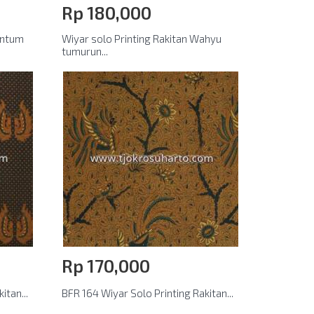
Rp‎ 180,000
untum
Wiyar solo Printing Rakitan Wahyu
tumurun...
Rp‎ 170,000
itan...
BFR 164 Wiyar Solo Printing Rakitan...