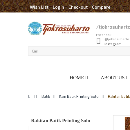
Wish List
Login
Checkout
Compare
/tjokrosuhart
Facebook
@tjokrosuharto
Instagram
HOME
ABOUT US
>
Batik
>
Kain Batik Printing Solo
>
Rakitan Batik
Rakitan Batik Printing Solo