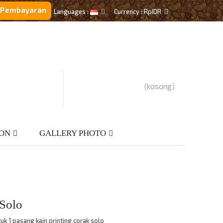
i Pembayaran
Languages :
Currency :
Rp‎IDR
(kosong)
ION
GALLERY PHOTO
 Solo
k 1 pasang kain printing corak solo