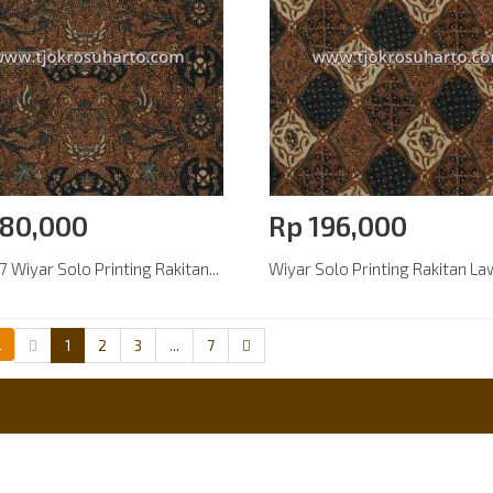
180,000
Rp‎ 196,000
 Wiyar Solo Printing Rakitan...
Wiyar Solo Printing Rakitan La
l
1
2
3
...
7
nt Accept
Berlangganan