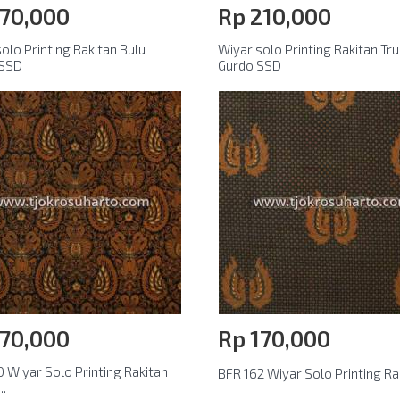
170,000
Rp‎ 210,000
olo Printing Rakitan Bulu
Wiyar solo Printing Rakitan Tr
 SSD
Gurdo SSD
170,000
Rp‎ 170,000
 Wiyar Solo Printing Rakitan
BFR 162 Wiyar Solo Printing Rak
.