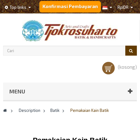
Konfirmasi Pembayaran
Top links
Rp‎IDR
(kosong)
MENU
>
Description
>
Batik
>
Pemakaian Kain Batik