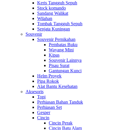
Keris Tangguh Sepuh
Stock komando
Sandang Walikat
Wilahan
Tombak Tangguh Sepuh
Senjata Kuningan
Souvenir
Souvenir Pernikahan
Pembatas Buku
Wayang Mini
Kipas
Souvenir Lainnya
Pisau Surat
Gantungan Kunci
Helm Proyek
Pipa Rokok
Alat Bantu Kesehatan
Aksesoris
Topi
Perhiasan Bahan Tanduk
Perhiasan Set
Gesper
Cincin
Cincin Perak
Cincin Batu Alam