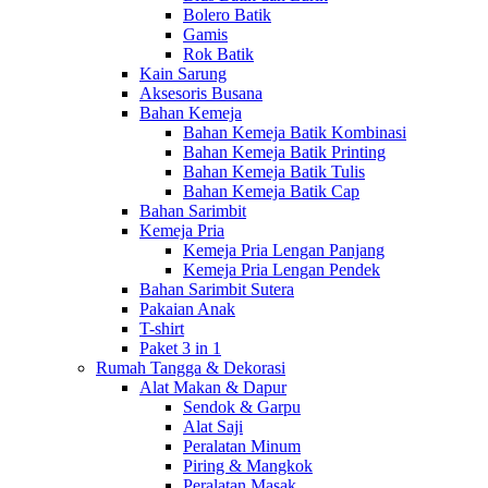
Bolero Batik
Gamis
Rok Batik
Kain Sarung
Aksesoris Busana
Bahan Kemeja
Bahan Kemeja Batik Kombinasi
Bahan Kemeja Batik Printing
Bahan Kemeja Batik Tulis
Bahan Kemeja Batik Cap
Bahan Sarimbit
Kemeja Pria
Kemeja Pria Lengan Panjang
Kemeja Pria Lengan Pendek
Bahan Sarimbit Sutera
Pakaian Anak
T-shirt
Paket 3 in 1
Rumah Tangga & Dekorasi
Alat Makan & Dapur
Sendok & Garpu
Alat Saji
Peralatan Minum
Piring & Mangkok
Peralatan Masak