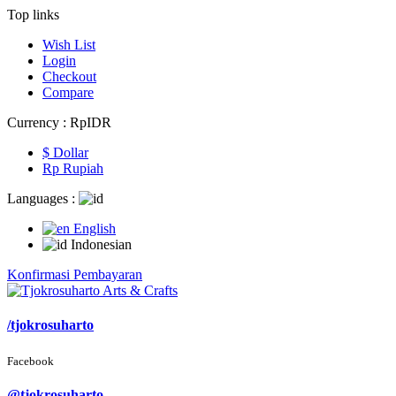
Top links
Wish List
Login
Checkout
Compare
Currency :
Rp‎IDR
$ Dollar
Rp‎ Rupiah
Languages :
English
Indonesian
Konfirmasi Pembayaran
/tjokrosuharto
Facebook
@tjokrosuharto