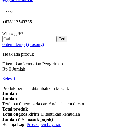
Instagram
+628112543335
Whatsapp/HP
Cari
0
item
item(s)
(kosong)
Tidak ada produk
Ditentukan kemudian
Pengiriman
Rp‎ 0
Jumlah
Selesai
Produk berhasil ditambahkan ke cart.
Jumlah
Jumlah
Terdapat
0
item pada cart Anda.
1 item di cart.
Total produk
Total ongkos kirim
Ditentukan kemudian
Jumlah (Termasuk pajak)
Belanja Lagi
Proses pembayaran