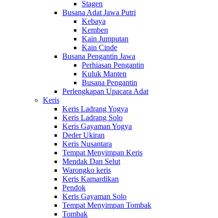
Stagen
Busana Adat Jawa Putri
Kebaya
Kemben
Kain Jumputan
Kain Cinde
Busana Pengantin Jawa
Perhiasan Pengantin
Kuluk Manten
Busana Pengantin
Perlengkapan Upacara Adat
Keris
Keris Ladrang Yogya
Keris Ladrang Solo
Keris Gayaman Yogya
Deder Ukiran
Keris Nusantara
Tempat Menyimpan Keris
Mendak Dan Selut
Warongko keris
Keris Kamardikan
Pendok
Keris Gayaman Solo
Tempat Menyimpan Tombak
Tombak