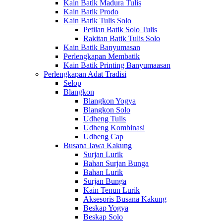
Kain Batik Madura Tulis
Kain Batik Prodo
Kain Batik Tulis Solo
Petilan Batik Solo Tulis
Rakitan Batik Tulis Solo
Kain Batik Banyumasan
Perlengkapan Membatik
Kain Batik Printing Banyumaasan
Perlengkapan Adat Tradisi
Selop
Blangkon
Blangkon Yogya
Blangkon Solo
Udheng Tulis
Udheng Kombinasi
Udheng Cap
Busana Jawa Kakung
Surjan Lurik
Bahan Surjan Bunga
Bahan Lurik
Surjan Bunga
Kain Tenun Lurik
Aksesoris Busana Kakung
Beskap Yogya
Beskap Solo