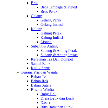
Bros
Bros Tembaga & Plated
Bros Perak
Gelang
Gelang Perak
Gelang Imitasi
Kalung
Kalung Perak
Kalung Imitasi
Liontin
Subang & Anting
Subang & Anting Perak
Subang & Anting Imitasi
Kerajinan Tas Dan Dompet
Sandal Batik
Kuluk Santri
Busana Pria dan Wanita
Bahan Tenun
Bahan Rok
Bahan Sutera
Busana Wanita
Baby Doll
Dress Batik dan Lurik
Daster
Blus Batik dan Lurik