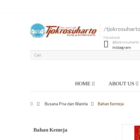
Wish List
Login
Checkout
Compare
/tjokrosuhart
Facebook
@tjokrosuharto
Instagram
HOME
ABOUT US
>
Busana Pria dan Wanita
>
Bahan Kemeja
Bahan Kemeja