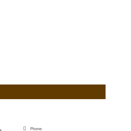
Contact Us
Phone:
k