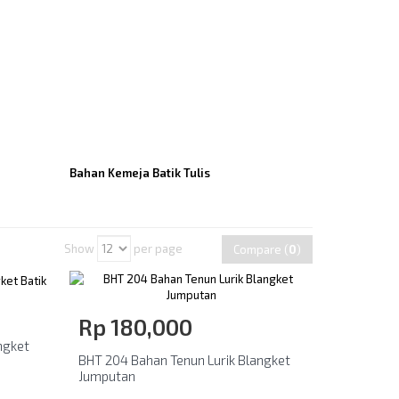
Bahan Kemeja Batik Tulis
Show
per page
Compare (
0
)
Rp‎ 180,000
ngket
BHT 204 Bahan Tenun Lurik Blangket
Jumputan