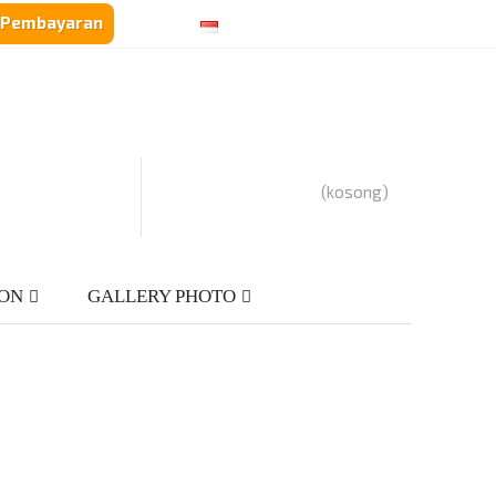
i Pembayaran
Languages :
Currency :
Rp‎IDR
(kosong)
ION
GALLERY PHOTO