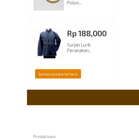
Polos...
Rp‎ 188,000
Surjan Lurik
Peranakan...
Semua produk terlaris
Informasi
Payme
Produk baru