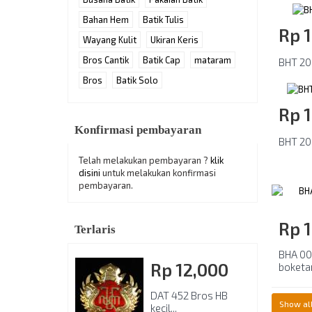
Bahan Hem
Batik Tulis
Rp‎ 
Wayang Kulit
Ukiran Keris
Bros Cantik
Batik Cap
mataram
BHT 20
Bros
Batik Solo
Rp‎ 
Konfirmasi pembayaran
BHT 20
Telah melakukan pembayaran ?
klik
disini
untuk melakukan konfirmasi
pembayaran.
Rp‎ 
Terlaris
BHA 00
Rp‎ 12,000
boketan
DAT 452 Bros HB
Show al
kecil...