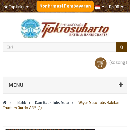
Konfirmasi Pembayaran
Top links
Rp‎IDR
(kosong)
MENU
>
Batik
>
Kain Batik Tulis Solo
>
Wiyar Solo Tulis Rakitan
Truntum Gurdo ANS (1)