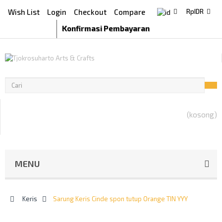
Wish List
Login
Checkout
Compare
Rp‎IDR
Konfirmasi Pembayaran
(kosong)
MENU
>
Keris
>
Sarung Keris Cinde spon tutup Orange TIN YYY