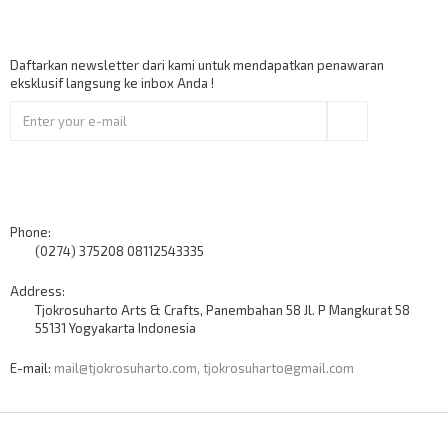
Berlangganan
Daftarkan newsletter dari kami untuk mendapatkan penawaran
eksklusif langsung ke inbox Anda !
Ok
Contact Us
Phone:
(0274) 375208 08112543335
Address:
Tjokrosuharto Arts & Crafts, Panembahan 58 Jl. P Mangkurat 58
55131 Yogyakarta Indonesia
E-mail:
mail@tjokrosuharto.com, tjokrosuharto@gmail.com