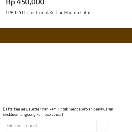
Rp‎ 450,000
CPR 124 Ukiran Tanduk Kerbau Madura Putut...
Informasi
Payment Accept
Berlangganan
Daftarkan newsletter dari kami untuk mendapatkan penawaran
eksklusif langsung ke inbox Anda !
Ok