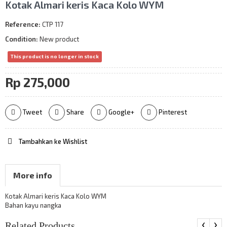
Kotak Almari keris Kaca Kolo WYM
Reference:
CTP 117
Condition:
New product
This product is no longer in stock
Rp‎ 275,000
Tweet
Share
Google+
Pinterest
Tambahkan ke Wishlist
More info
Kotak Almari keris Kaca Kolo WYM
Bahan kayu nangka
‹
›
Related Products