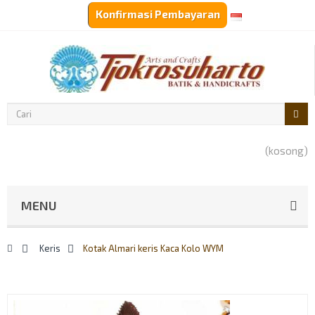
Konfirmasi Pembayaran
Top links
Rp‎IDR
(kosong)
MENU
>
Keris
>
Kotak Almari keris Kaca Kolo WYM