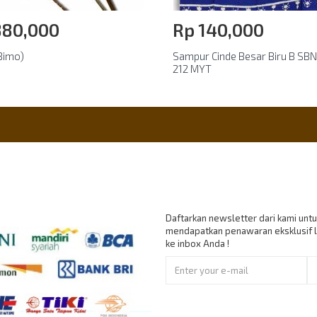
880,000
Rp‎ 140,000
Bimo)
Sampur Cinde Besar Biru B SB
212 MYT
nt Accept
Berlangganan
Daftarkan newsletter dari kami untu
mendapatkan penawaran eksklusif 
ke inbox Anda !