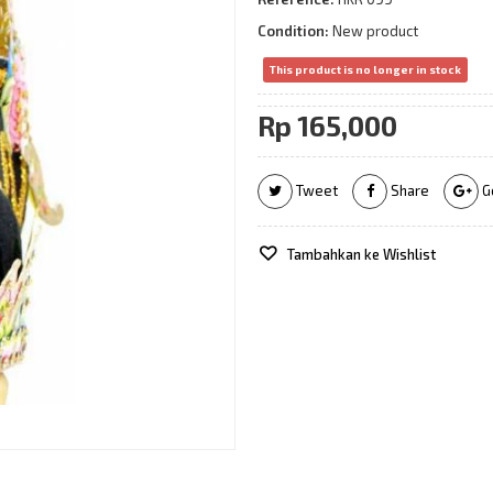
Condition:
New product
This product is no longer in stock
Rp‎ 165,000
Tweet
Share
G
Tambahkan ke Wishlist