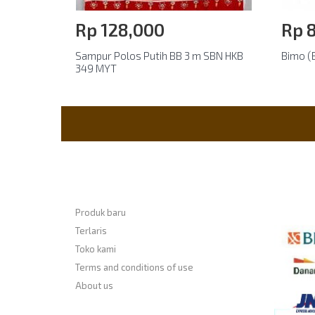
Rp‎ 128,000
Rp‎ 
Sampur Polos Putih BB 3 m SBN HKB
Bimo (
349 MYT
Informasi
Payme
Produk baru
Terlaris
Toko kami
Terms and conditions of use
About us