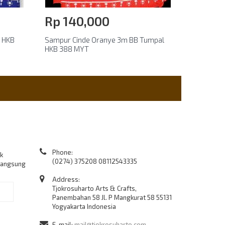
Rp‎ 140,000
N HKB
Sampur Cinde Oranye 3m BB Tumpal
HKB 388 MYT
Contact Us
Phone:
k
(0274) 375208 08112543335
langsung
Address:
Tjokrosuharto Arts & Crafts,
Ok
Panembahan 58 Jl. P Mangkurat 58 55131
Yogyakarta Indonesia
E-mail:
mail@tjokrosuharto.com,