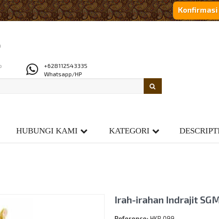
Konfirmas
o
o
+628112543335
Whatsapp/HP
HUBUNGI KAMI
KATEGORI
DESCRIPT
Irah-irahan Indrajit SG
Reference:
HKR 099