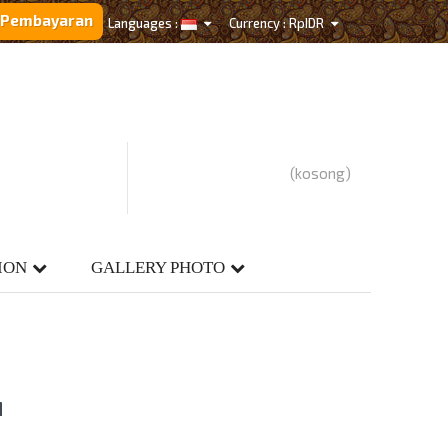
i Pembayaran
Languages :
Currency :
Rp‎IDR
(kosong)
ION
GALLERY PHOTO
M