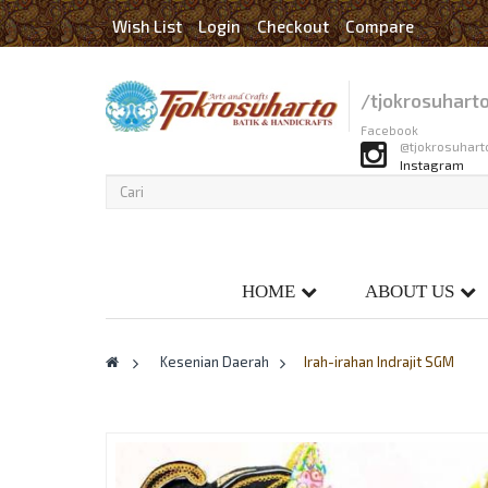
Wish List
Login
Checkout
Compare
/tjokrosuhart
Facebook
@tjokrosuhart
Instagram
HOME
ABOUT US
>
Kesenian Daerah
>
Irah-irahan Indrajit SGM