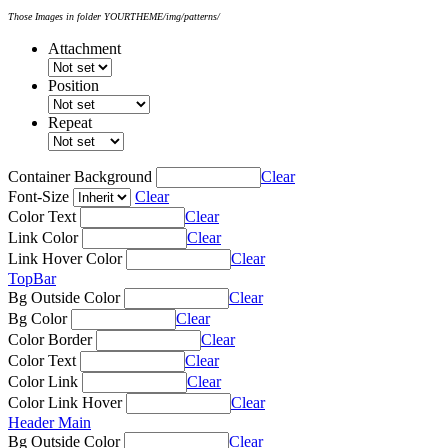
Those Images in folder YOURTHEME/img/patterns/
Attachment
Position
Repeat
Container Background
Clear
Font-Size
Clear
Color Text
Clear
Link Color
Clear
Link Hover Color
Clear
TopBar
Bg Outside Color
Clear
Bg Color
Clear
Color Border
Clear
Color Text
Clear
Color Link
Clear
Color Link Hover
Clear
Header Main
Bg Outside Color
Clear