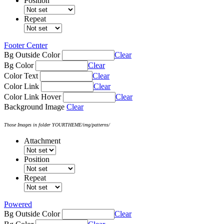
Position
Repeat
Footer Center
Bg Outside Color
Clear
Bg Color
Clear
Color Text
Clear
Color Link
Clear
Color Link Hover
Clear
Background Image
Clear
Those Images in folder YOURTHEME/img/patterns/
Attachment
Position
Repeat
Powered
Bg Outside Color
Clear