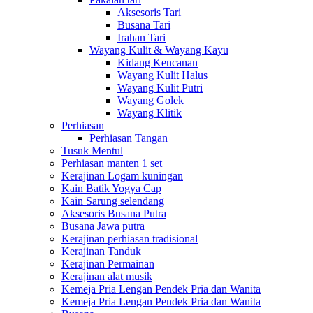
Aksesoris Tari
Busana Tari
Irahan Tari
Wayang Kulit & Wayang Kayu
Kidang Kencanan
Wayang Kulit Halus
Wayang Kulit Putri
Wayang Golek
Wayang Klitik
Perhiasan
Perhiasan Tangan
Tusuk Mentul
Perhiasan manten 1 set
Kerajinan Logam kuningan
Kain Batik Yogya Cap
Kain Sarung selendang
Aksesoris Busana Putra
Busana Jawa putra
Kerajinan perhiasan tradisional
Kerajinan Tanduk
Kerajinan Permainan
Kerajinan alat musik
Kemeja Pria Lengan Pendek Pria dan Wanita
Kemeja Pria Lengan Pendek Pria dan Wanita