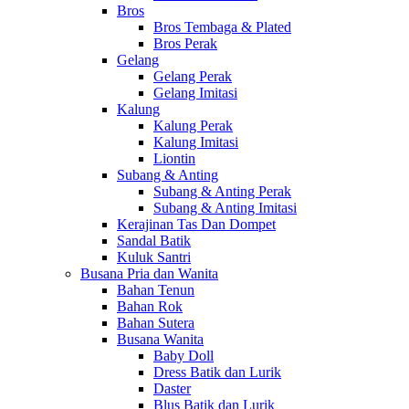
Bros
Bros Tembaga & Plated
Bros Perak
Gelang
Gelang Perak
Gelang Imitasi
Kalung
Kalung Perak
Kalung Imitasi
Liontin
Subang & Anting
Subang & Anting Perak
Subang & Anting Imitasi
Kerajinan Tas Dan Dompet
Sandal Batik
Kuluk Santri
Busana Pria dan Wanita
Bahan Tenun
Bahan Rok
Bahan Sutera
Busana Wanita
Baby Doll
Dress Batik dan Lurik
Daster
Blus Batik dan Lurik