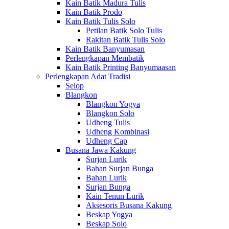
Kain Batik Madura Tulis
Kain Batik Prodo
Kain Batik Tulis Solo
Petilan Batik Solo Tulis
Rakitan Batik Tulis Solo
Kain Batik Banyumasan
Perlengkapan Membatik
Kain Batik Printing Banyumaasan
Perlengkapan Adat Tradisi
Selop
Blangkon
Blangkon Yogya
Blangkon Solo
Udheng Tulis
Udheng Kombinasi
Udheng Cap
Busana Jawa Kakung
Surjan Lurik
Bahan Surjan Bunga
Bahan Lurik
Surjan Bunga
Kain Tenun Lurik
Aksesoris Busana Kakung
Beskap Yogya
Beskap Solo