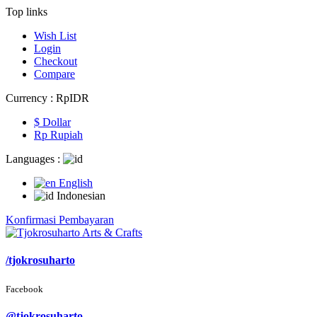
Top links
Wish List
Login
Checkout
Compare
Currency :
Rp‎IDR
$ Dollar
Rp‎ Rupiah
Languages :
English
Indonesian
Konfirmasi Pembayaran
/tjokrosuharto
Facebook
@tjokrosuharto