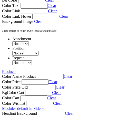
Bg Color
Clear
Color Text
Clear
Color Link
Clear
Color Link Hover
Clear
Background Image
Clear
Those Images in folder YOURTHEME/img/patterns/
Attachment
Position
Repeat
Products
Color Name Product
Clear
Color Price
Clear
Color Price Old
Clear
BgColor Cart
Clear
Color Cart
Clear
Color Wishlist
Clear
Modules default in Sidebar
Heading Background
Clear