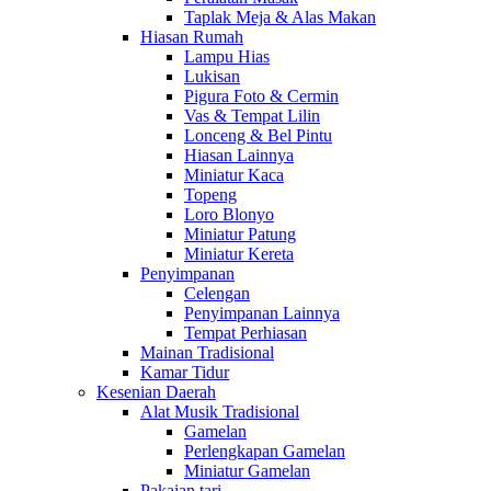
Taplak Meja & Alas Makan
Hiasan Rumah
Lampu Hias
Lukisan
Pigura Foto & Cermin
Vas & Tempat Lilin
Lonceng & Bel Pintu
Hiasan Lainnya
Miniatur Kaca
Topeng
Loro Blonyo
Miniatur Patung
Miniatur Kereta
Penyimpanan
Celengan
Penyimpanan Lainnya
Tempat Perhiasan
Mainan Tradisional
Kamar Tidur
Kesenian Daerah
Alat Musik Tradisional
Gamelan
Perlengkapan Gamelan
Miniatur Gamelan
Pakaian tari