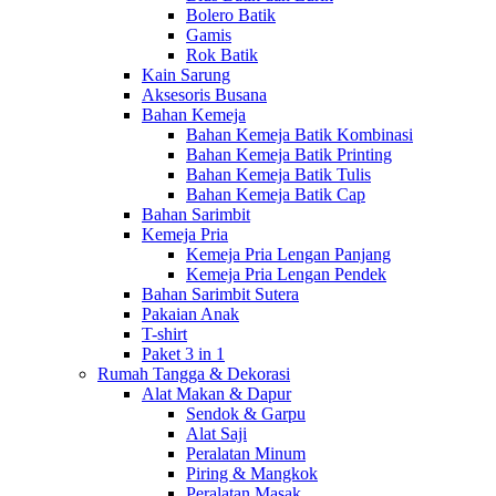
Bolero Batik
Gamis
Rok Batik
Kain Sarung
Aksesoris Busana
Bahan Kemeja
Bahan Kemeja Batik Kombinasi
Bahan Kemeja Batik Printing
Bahan Kemeja Batik Tulis
Bahan Kemeja Batik Cap
Bahan Sarimbit
Kemeja Pria
Kemeja Pria Lengan Panjang
Kemeja Pria Lengan Pendek
Bahan Sarimbit Sutera
Pakaian Anak
T-shirt
Paket 3 in 1
Rumah Tangga & Dekorasi
Alat Makan & Dapur
Sendok & Garpu
Alat Saji
Peralatan Minum
Piring & Mangkok
Peralatan Masak