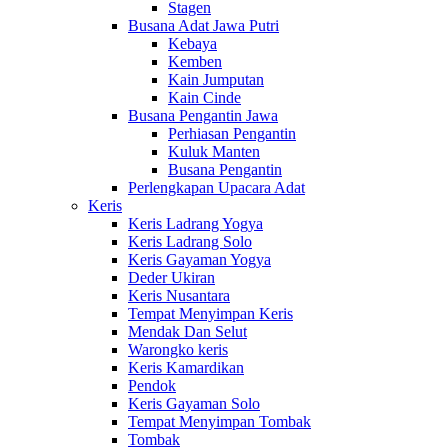
Stagen
Busana Adat Jawa Putri
Kebaya
Kemben
Kain Jumputan
Kain Cinde
Busana Pengantin Jawa
Perhiasan Pengantin
Kuluk Manten
Busana Pengantin
Perlengkapan Upacara Adat
Keris
Keris Ladrang Yogya
Keris Ladrang Solo
Keris Gayaman Yogya
Deder Ukiran
Keris Nusantara
Tempat Menyimpan Keris
Mendak Dan Selut
Warongko keris
Keris Kamardikan
Pendok
Keris Gayaman Solo
Tempat Menyimpan Tombak
Tombak