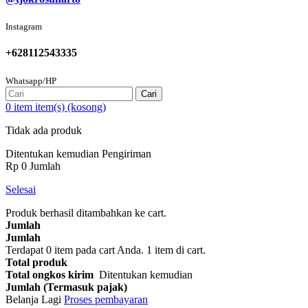
Instagram
+628112543335
Whatsapp/HP
Cari
0
item
item(s)
(kosong)
Tidak ada produk
Ditentukan kemudian
Pengiriman
Rp‎ 0
Jumlah
Selesai
Produk berhasil ditambahkan ke cart.
Jumlah
Jumlah
Terdapat
0
item pada cart Anda.
1 item di cart.
Total produk
Total ongkos kirim
Ditentukan kemudian
Jumlah (Termasuk pajak)
Belanja Lagi
Proses pembayaran