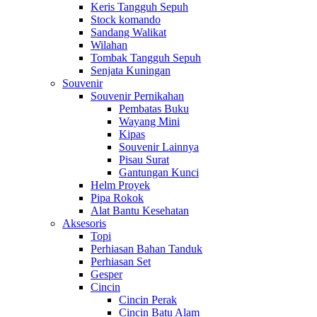
Keris Tangguh Sepuh
Stock komando
Sandang Walikat
Wilahan
Tombak Tangguh Sepuh
Senjata Kuningan
Souvenir
Souvenir Pernikahan
Pembatas Buku
Wayang Mini
Kipas
Souvenir Lainnya
Pisau Surat
Gantungan Kunci
Helm Proyek
Pipa Rokok
Alat Bantu Kesehatan
Aksesoris
Topi
Perhiasan Bahan Tanduk
Perhiasan Set
Gesper
Cincin
Cincin Perak
Cincin Batu Alam