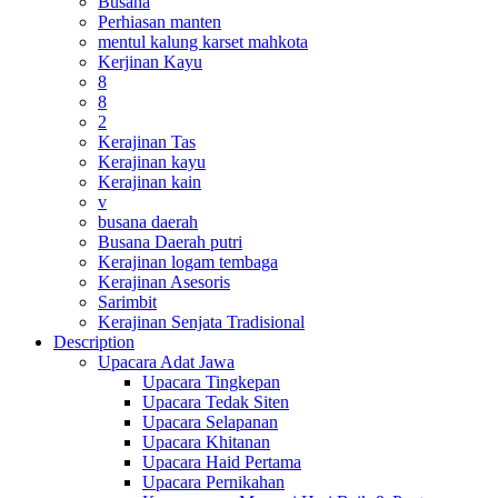
Busana
Perhiasan manten
mentul kalung karset mahkota
Kerjinan Kayu
8
8
2
Kerajinan Tas
Kerajinan kayu
Kerajinan kain
v
busana daerah
Busana Daerah putri
Kerajinan logam tembaga
Kerajinan Asesoris
Sarimbit
Kerajinan Senjata Tradisional
Description
Upacara Adat Jawa
Upacara Tingkepan
Upacara Tedak Siten
Upacara Selapanan
Upacara Khitanan
Upacara Haid Pertama
Upacara Pernikahan