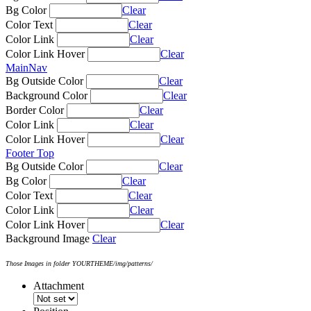
Bg Color
Clear
Color Text
Clear
Color Link
Clear
Color Link Hover
Clear
MainNav
Bg Outside Color
Clear
Background Color
Clear
Border Color
Clear
Color Link
Clear
Color Link Hover
Clear
Footer Top
Bg Outside Color
Clear
Bg Color
Clear
Color Text
Clear
Color Link
Clear
Color Link Hover
Clear
Background Image
Clear
Those Images in folder YOURTHEME/img/patterns/
Attachment