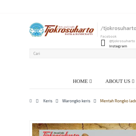
Wish List
Login
Checkout
Compare
/tjokrosuhart
Facebook
@tjokrosuharto
Instagram
HOME
ABOUT US
>
Keris
>
Warongko keris
>
Mentah Rongko ladr