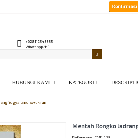
Konfirmas
o
+628112543335
Whatsapp/HP
HUBUNGI KAMI
KATEGORI
DESCRIPT
ang Yogya timoho+ukiran
Mentah Rongko ladrang
Reference:
CMR 473