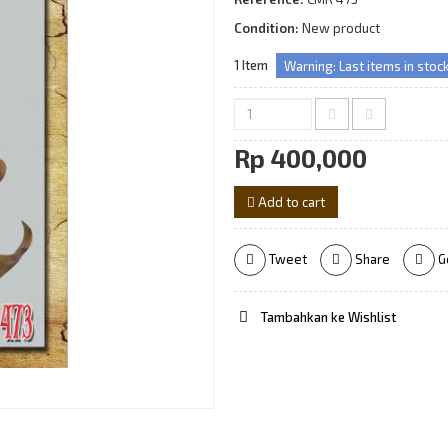
Condition:
New product
1
Item
Warning: Last items in stock
Rp‎ 400,000
Add to cart
Tweet
Share
G
Tambahkan ke Wishlist