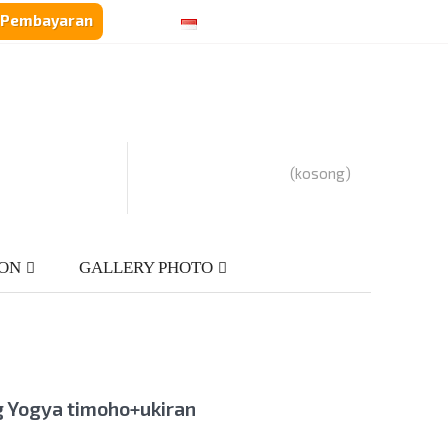
i Pembayaran
Languages :
Currency :
Rp‎IDR
(kosong)
ION
GALLERY PHOTO
 Yogya timoho+ukiran