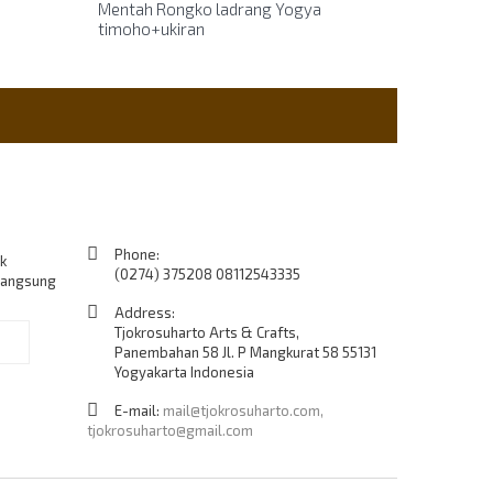
Mentah Rongko ladrang Yogya
timoho+ukiran
Contact Us
Phone:
k
(0274) 375208 08112543335
langsung
Address:
Tjokrosuharto Arts & Crafts,
Ok
Panembahan 58 Jl. P Mangkurat 58 55131
Yogyakarta Indonesia
E-mail:
mail@tjokrosuharto.com,
tjokrosuharto@gmail.com