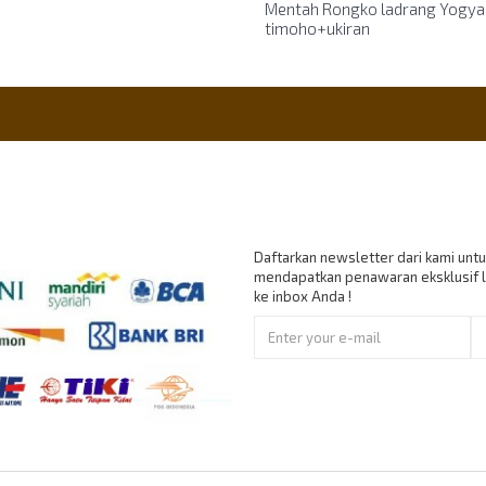
Mentah Rongko ladrang Yogya
timoho+ukiran
nt Accept
Berlangganan
Daftarkan newsletter dari kami untu
mendapatkan penawaran eksklusif 
ke inbox Anda !