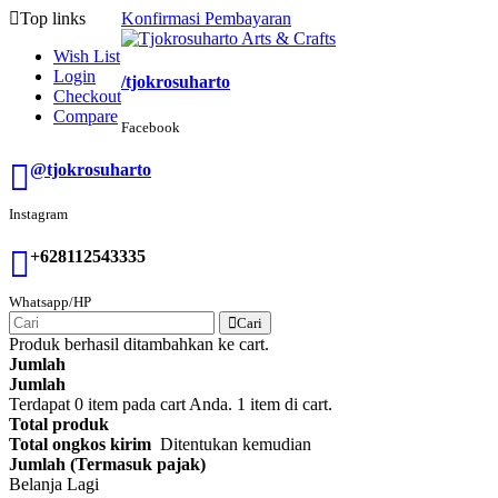
Top links
Konfirmasi Pembayaran
Wish List
Login
/tjokrosuharto
Checkout
Compare
Facebook
@tjokrosuharto
Instagram
+628112543335
Whatsapp/HP
Cari
Produk berhasil ditambahkan ke cart.
Jumlah
Jumlah
Terdapat
0
item pada cart Anda.
1 item di cart.
Total produk
Total ongkos kirim
Ditentukan kemudian
Jumlah (Termasuk pajak)
Belanja Lagi