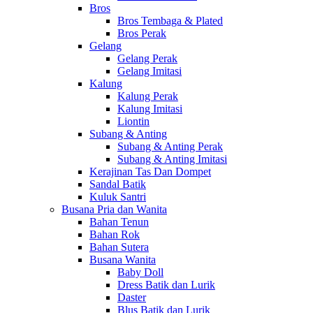
Bros
Bros Tembaga & Plated
Bros Perak
Gelang
Gelang Perak
Gelang Imitasi
Kalung
Kalung Perak
Kalung Imitasi
Liontin
Subang & Anting
Subang & Anting Perak
Subang & Anting Imitasi
Kerajinan Tas Dan Dompet
Sandal Batik
Kuluk Santri
Busana Pria dan Wanita
Bahan Tenun
Bahan Rok
Bahan Sutera
Busana Wanita
Baby Doll
Dress Batik dan Lurik
Daster
Blus Batik dan Lurik