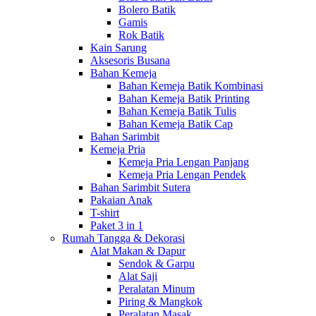
Bolero Batik
Gamis
Rok Batik
Kain Sarung
Aksesoris Busana
Bahan Kemeja
Bahan Kemeja Batik Kombinasi
Bahan Kemeja Batik Printing
Bahan Kemeja Batik Tulis
Bahan Kemeja Batik Cap
Bahan Sarimbit
Kemeja Pria
Kemeja Pria Lengan Panjang
Kemeja Pria Lengan Pendek
Bahan Sarimbit Sutera
Pakaian Anak
T-shirt
Paket 3 in 1
Rumah Tangga & Dekorasi
Alat Makan & Dapur
Sendok & Garpu
Alat Saji
Peralatan Minum
Piring & Mangkok
Peralatan Masak