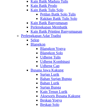
Kain Batik Madura Tulis
Kain Batik Prodo
Kain Batik Tulis Solo
Petilan Batik Solo Tulis
Rakitan Batik Tulis Solo
Kain Batik Banyumasan
Perlengkapan Membatik
Kain Batik Printing Banyumaasan
Perlengkapan Adat Tradisi
Selop
Blangkon
Blangkon Yogya
Blangkon Solo
Udheng Tulis
Udheng Kombinasi
Udheng Cap
Busana Jawa Kakung
Surjan Lurik
Bahan Surjan Bunga
Bahan Lurik
Surjan Bunga
Kain Tenun Lurik
Aksesoris Busana Kakung
Beskap Yogya
Beskap Solo