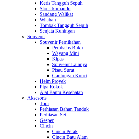
Keris Tangguh Sepuh
Stock komando
Sandang Walikat
Wilahan
Tombak Tangguh Sepuh
Senjata Kuningan
Souvenir
Souvenir Pernikahan
Pembatas Buku
Wayang Mini
Kipas
Souvenir Lainnya
Pisau Surat
Gantungan Kunci
Helm Proyek
Pipa Rokok
Alat Bantu Kesehatan
Aksesoris
Topi
Perhiasan Bahan Tanduk
Perhiasan Set
Gesper
Cincin
Cincin Perak
Cincin Batu Alam