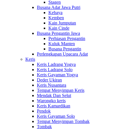
Stagen
Busana Adat Jawa Putri
Kebaya
Kemben
Kain Jumputan
Kain Cinde
Busana Pengantin Jawa
Perhiasan Pengantin
Kuluk Manten
Busana Pengantin
Perlengkapan Upacara Adat
Keris
Keris Ladrang Yogya
Keris Ladrang Solo
Keris Gayaman Yogya
Deder Ukiran
Keris Nusantara
Tempat Menyimpan Keris
Mendak Dan Selut
Warongko keris
Keris Kamardikan
Pendok
Keris Gayaman Solo
Tempat Menyimpan Tombak
Tombak