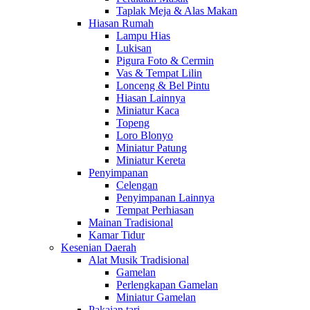
Taplak Meja & Alas Makan
Hiasan Rumah
Lampu Hias
Lukisan
Pigura Foto & Cermin
Vas & Tempat Lilin
Lonceng & Bel Pintu
Hiasan Lainnya
Miniatur Kaca
Topeng
Loro Blonyo
Miniatur Patung
Miniatur Kereta
Penyimpanan
Celengan
Penyimpanan Lainnya
Tempat Perhiasan
Mainan Tradisional
Kamar Tidur
Kesenian Daerah
Alat Musik Tradisional
Gamelan
Perlengkapan Gamelan
Miniatur Gamelan
Pakaian tari