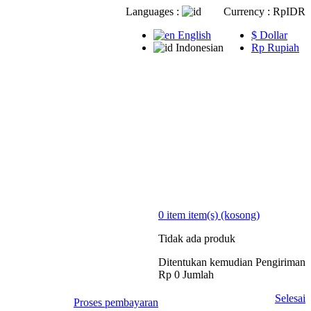
Languages :
Currency :
Rp‎IDR
English
$ Dollar
Indonesian
Rp‎ Rupiah
0
item
item(s)
(kosong)
Tidak ada produk
Ditentukan kemudian
Pengiriman
Rp‎ 0
Jumlah
Selesai
Proses pembayaran