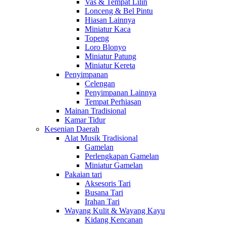
Vas & Tempat Lilin
Lonceng & Bel Pintu
Hiasan Lainnya
Miniatur Kaca
Topeng
Loro Blonyo
Miniatur Patung
Miniatur Kereta
Penyimpanan
Celengan
Penyimpanan Lainnya
Tempat Perhiasan
Mainan Tradisional
Kamar Tidur
Kesenian Daerah
Alat Musik Tradisional
Gamelan
Perlengkapan Gamelan
Miniatur Gamelan
Pakaian tari
Aksesoris Tari
Busana Tari
Irahan Tari
Wayang Kulit & Wayang Kayu
Kidang Kencanan