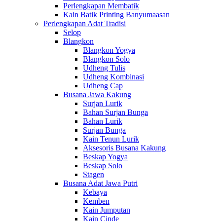
Perlengkapan Membatik
Kain Batik Printing Banyumaasan
Perlengkapan Adat Tradisi
Selop
Blangkon
Blangkon Yogya
Blangkon Solo
Udheng Tulis
Udheng Kombinasi
Udheng Cap
Busana Jawa Kakung
Surjan Lurik
Bahan Surjan Bunga
Bahan Lurik
Surjan Bunga
Kain Tenun Lurik
Aksesoris Busana Kakung
Beskap Yogya
Beskap Solo
Stagen
Busana Adat Jawa Putri
Kebaya
Kemben
Kain Jumputan
Kain Cinde