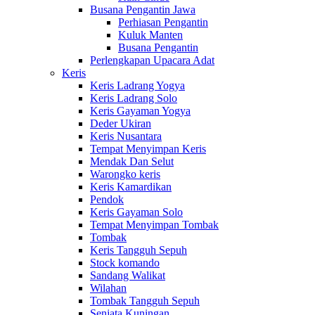
Busana Pengantin Jawa
Perhiasan Pengantin
Kuluk Manten
Busana Pengantin
Perlengkapan Upacara Adat
Keris
Keris Ladrang Yogya
Keris Ladrang Solo
Keris Gayaman Yogya
Deder Ukiran
Keris Nusantara
Tempat Menyimpan Keris
Mendak Dan Selut
Warongko keris
Keris Kamardikan
Pendok
Keris Gayaman Solo
Tempat Menyimpan Tombak
Tombak
Keris Tangguh Sepuh
Stock komando
Sandang Walikat
Wilahan
Tombak Tangguh Sepuh
Senjata Kuningan