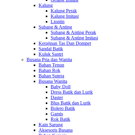
Kalung
Kalung Perak
Kalung Imitasi
Liontin
Subang & Anting
Subang & Anting Perak
Subang & Anting Imitasi
Kerajinan Tas Dan Dompet
Sandal Batik
Kuluk Santri
Busana Pria dan Wanita
Bahan Tenun
Bahan Rok
Bahan Sutera
Busana Wanita
Baby Doll
Dress Batik dan Lurik
Daster
Blus Batik dan Lurik
Bolero Batik
Gamis
Rok Batik
Kain Sarung
Aksesoris Busana