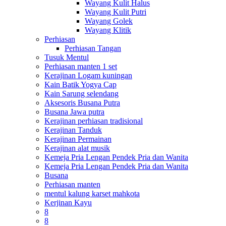
Wayang Kulit Halus
Wayang Kulit Putri
Wayang Golek
Wayang Klitik
Perhiasan
Perhiasan Tangan
Tusuk Mentul
Perhiasan manten 1 set
Kerajinan Logam kuningan
Kain Batik Yogya Cap
Kain Sarung selendang
Aksesoris Busana Putra
Busana Jawa putra
Kerajinan perhiasan tradisional
Kerajinan Tanduk
Kerajinan Permainan
Kerajinan alat musik
Kemeja Pria Lengan Pendek Pria dan Wanita
Kemeja Pria Lengan Pendek Pria dan Wanita
Busana
Perhiasan manten
mentul kalung karset mahkota
Kerjinan Kayu
8
8