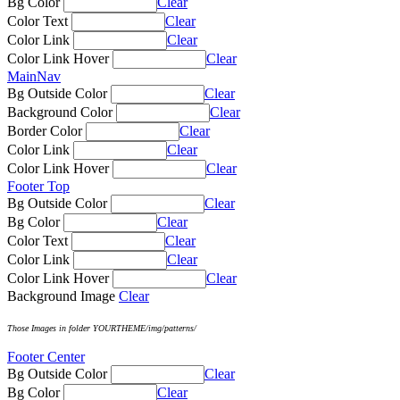
Bg Color
Clear
Color Text
Clear
Color Link
Clear
Color Link Hover
Clear
MainNav
Bg Outside Color
Clear
Background Color
Clear
Border Color
Clear
Color Link
Clear
Color Link Hover
Clear
Footer Top
Bg Outside Color
Clear
Bg Color
Clear
Color Text
Clear
Color Link
Clear
Color Link Hover
Clear
Background Image
Clear
Those Images in folder YOURTHEME/img/patterns/
Footer Center
Bg Outside Color
Clear
Bg Color
Clear