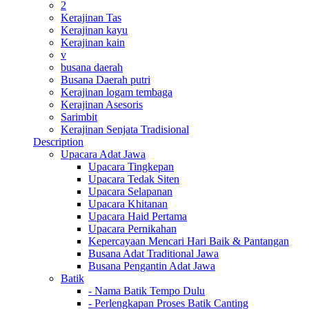
2
Kerajinan Tas
Kerajinan kayu
Kerajinan kain
v
busana daerah
Busana Daerah putri
Kerajinan logam tembaga
Kerajinan Asesoris
Sarimbit
Kerajinan Senjata Tradisional
Description
Upacara Adat Jawa
Upacara Tingkepan
Upacara Tedak Siten
Upacara Selapanan
Upacara Khitanan
Upacara Haid Pertama
Upacara Pernikahan
Kepercayaan Mencari Hari Baik & Pantangan
Busana Adat Traditional Jawa
Busana Pengantin Adat Jawa
Batik
- Nama Batik Tempo Dulu
- Perlengkapan Proses Batik Canting