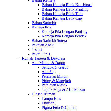
Bahan Kemeja
Bahan Kemeja Batik Kombinasi
Bahan Kemeja Batik Printing
Bahan Kemeja Batik Tulis
Bahan Kemeja Batik Cap
Bahan Sarimbit
Kemeja Pria
Kemeja Pria Lengan Panjang
Kemeja Pria Lengan Pendek
Bahan Sarimbit Sutera
Pakaian Anak
T-shirt
Paket 3 in 1
Rumah Tangga & Dekorasi
Alat Makan & Dapur
Sendok & Garpu
Alat Saji
Peralatan Minum
Piring & Mangkok
Peralatan Masak
Taplak Meja & Alas Makan
Hiasan Rumah
Lampu Hias
Lukisan
Pigura Foto & Cermin