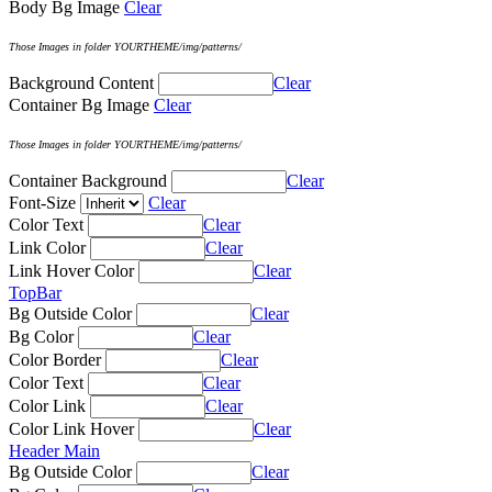
Body Bg Image
Clear
Those Images in folder YOURTHEME/img/patterns/
Background Content
Clear
Container Bg Image
Clear
Those Images in folder YOURTHEME/img/patterns/
Container Background
Clear
Font-Size
Clear
Color Text
Clear
Link Color
Clear
Link Hover Color
Clear
TopBar
Bg Outside Color
Clear
Bg Color
Clear
Color Border
Clear
Color Text
Clear
Color Link
Clear
Color Link Hover
Clear
Header Main
Bg Outside Color
Clear