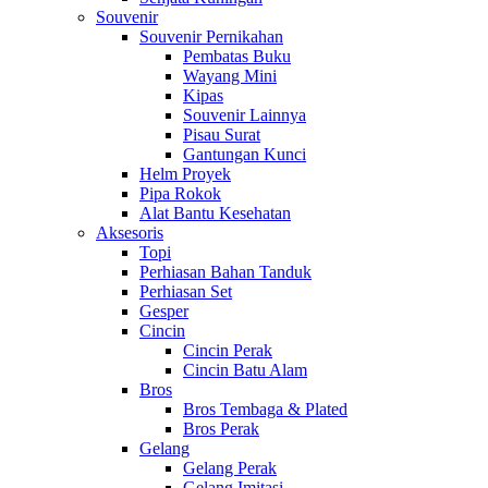
Souvenir
Souvenir Pernikahan
Pembatas Buku
Wayang Mini
Kipas
Souvenir Lainnya
Pisau Surat
Gantungan Kunci
Helm Proyek
Pipa Rokok
Alat Bantu Kesehatan
Aksesoris
Topi
Perhiasan Bahan Tanduk
Perhiasan Set
Gesper
Cincin
Cincin Perak
Cincin Batu Alam
Bros
Bros Tembaga & Plated
Bros Perak
Gelang
Gelang Perak
Gelang Imitasi