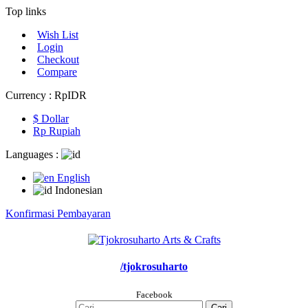
Top links
Wish List
Login
Checkout
Compare
Currency :
Rp‎IDR
$ Dollar
Rp‎ Rupiah
Languages :
English
Indonesian
Konfirmasi Pembayaran
/tjokrosuharto
Facebook
Cari