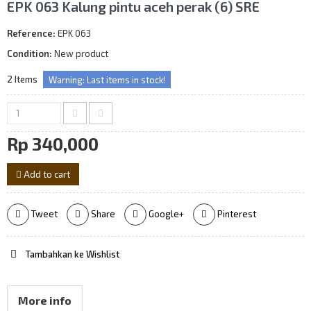
EPK 063 Kalung pintu aceh perak (6) SRE
Reference:
EPK 063
Condition:
New product
2
Items
Warning: Last items in stock!
Rp‎ 340,000
Add to cart
Tweet
Share
Google+
Pinterest
Tambahkan ke Wishlist
More info