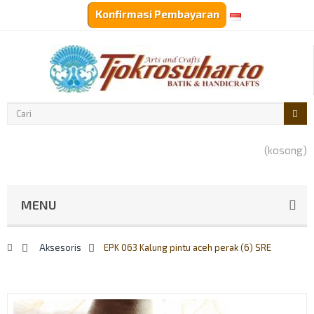
Konfirmasi Pembayaran
Top links
Rp‎IDR
(kosong)
MENU
>
Aksesoris
>
EPK 063 Kalung pintu aceh perak (6) SRE