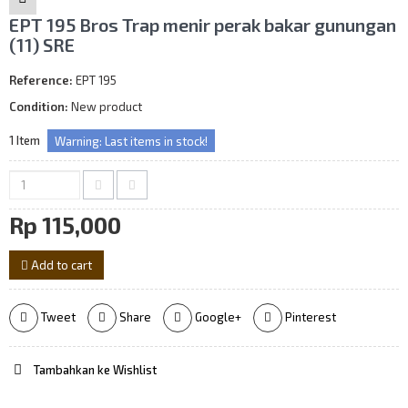
EPT 195 Bros Trap menir perak bakar gunungan
(11) SRE
Reference:
EPT 195
Condition:
New product
1
Item
Warning: Last items in stock!
Rp‎ 115,000
Add to cart
Tweet
Share
Google+
Pinterest
Tambahkan ke Wishlist