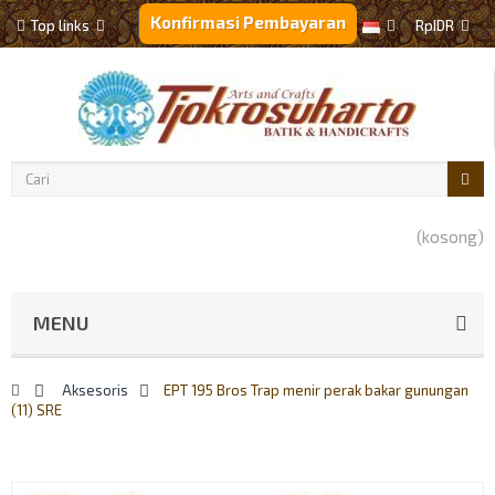
Konfirmasi Pembayaran
Top links
Rp‎IDR
(kosong)
MENU
>
Aksesoris
>
EPT 195 Bros Trap menir perak bakar gunungan
(11) SRE