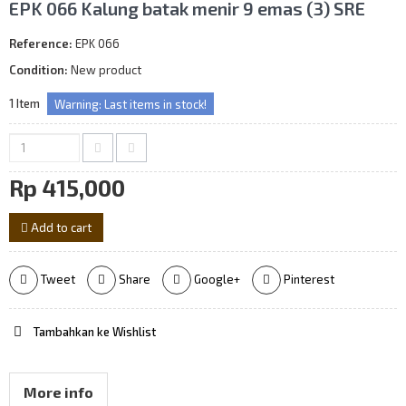
EPK 066 Kalung batak menir 9 emas (3) SRE
Reference:
EPK 066
Condition:
New product
1
Item
Warning: Last items in stock!
Rp‎ 415,000
Add to cart
Tweet
Share
Google+
Pinterest
Tambahkan ke Wishlist
More info