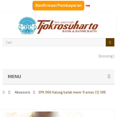
Konfirmasi Pembayaran
Top links
Rp‎IDR
(kosong)
MENU
>
Aksesoris
>
EPK 066 Kalung batak menir 9 emas (3) SRE