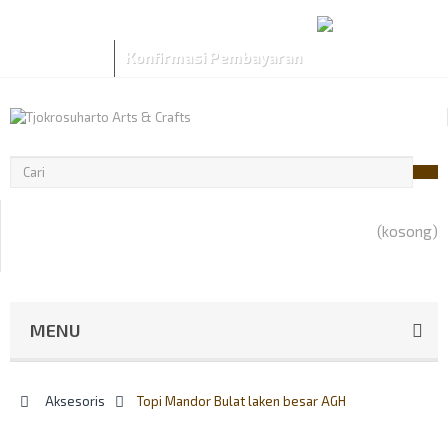
Wish List
Login
Checkout
Compare
Rp‎IDR
Konfirmasi Pembayaran
(kosong)
MENU
>
Aksesoris
>
Topi Mandor Bulat laken besar AGH